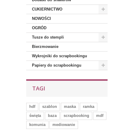
CUKIERNICTWO
NOWOŚCI
OGRÓD
Tusze do stempli
Bierzmowanie
Wykrojniki do scrapbookingu
Papiery do scrapbookingu
TAGI
hdf
szablon
maska
ramka
święta
baza
scrapbooking
mdf
komunia
mediowanie