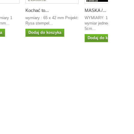
Kochać to...
MASKA /...
miary 1
wymiary : 65 x 42 mm Projekt:
WYMIARY: 15 X 14CM
mm...
Rysa stempel...
wymiar jednego skrzydła
5cm...
ka
Dodaj do koszyka
Dodaj do koszyka