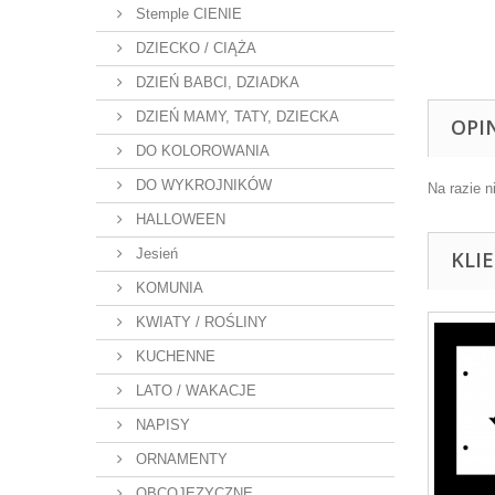
Stemple CIENIE
DZIECKO / CIĄŻA
DZIEŃ BABCI, DZIADKA
DZIEŃ MAMY, TATY, DZIECKA
OPI
DO KOLOROWANIA
DO WYKROJNIKÓW
Na razie n
HALLOWEEN
Jesień
KLI
KOMUNIA
KWIATY / ROŚLINY
KUCHENNE
LATO / WAKACJE
NAPISY
ORNAMENTY
OBCOJĘZYCZNE