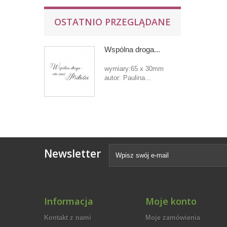
OSTATNIO PRZEGLĄDANE
Wspólna droga...
wymiary:65 x 30mm
autor: Paulina...
Newsletter
Informacja
Moje konto
Kontakt z nami
Moje zamówienia