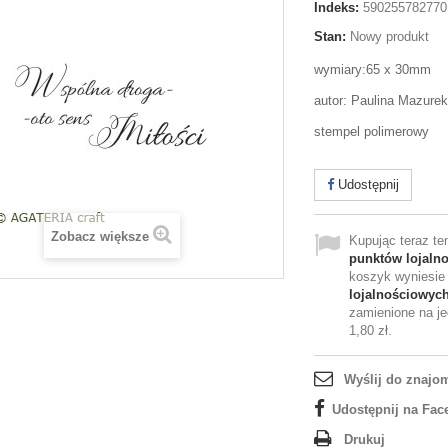
Indeks:
590255782770
Stan:
Nowy produkt
wymiary:65 x 30mm
autor: Paulina Mazurek
stempel polimerowy
Udostępnij
Zobacz większe
Kupując teraz t
punktów lojaln
koszyk wyniesi
lojalnościowyc
zamienione na je
1,80 zł
.
Wyślij do znajo
Udostępnij na Fac
Drukuj