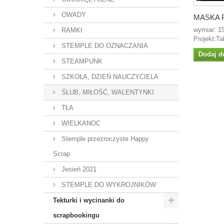
OWADY
MASKA 
wymiar: 1
RAMKI
Projekt:T
STEMPLE DO OZNACZANIA
Dodaj d
STEAMPUNK
SZKOŁA, DZIEŃ NAUCZYCIELA
ŚLUB, MIŁOŚĆ, WALENTYNKI
TŁA
WIELKANOC
Stemple przezroczyste Happy
Scrap
Jesień 2021
STEMPLE DO WYKROJNIKÓW
Tekturki i wycinanki do
scrapbookingu