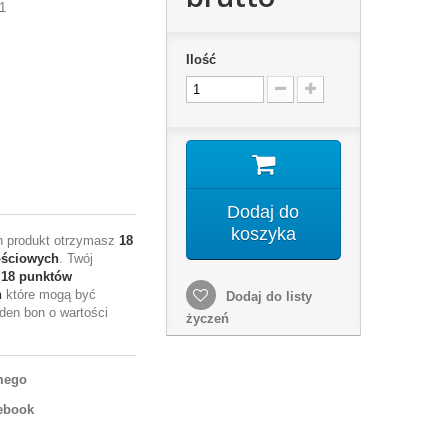
1
Ilość
Dodaj do
koszyka
en produkt otrzymasz
18
ościowych
. Twój
e
18
punktów
h
które mogą być
Dodaj do listy
den bon o wartości
życzeń
mego
ebook