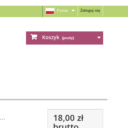
Zaloguj się
Polski
Koszyk
(pusty)
18,00 zł
..
brutto