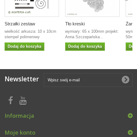
Strzałki zestaw
Tło kreski
Żarów
wielkość arkusza: 10 x 10cm
wymiary: 65 x 100mm projekt:
wymia
stempel polimerowy
Anna Szczepańska...
50mm p
Dodaj do koszyka
Dodaj do koszyka
Dod
Newsletter
Informacja
Moje konto