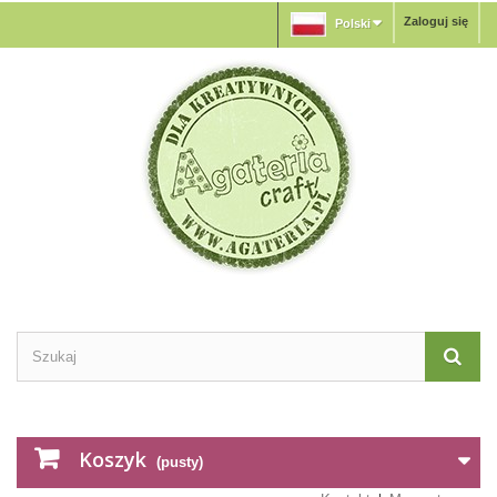
Zaloguj się
Polski
Koszyk
(pusty)