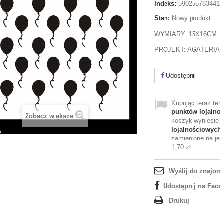
Indeks:
590255783441
Stan:
Nowy produkt
WYMIARY: 15X16CM
PROJEKT: AGATERIA
Udostępnij
Kupując teraz t
punktów lojaln
Zobacz większe
koszyk wyniesi
lojalnościowyc
zamienione na je
1,70 zł
.
Wyślij do znajo
Udostępnij na Fac
Drukuj