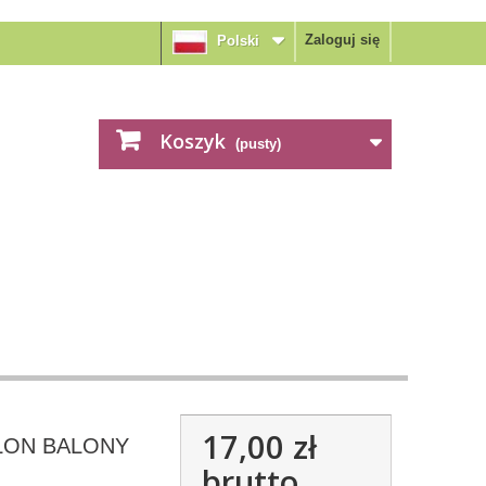
Zaloguj się
Polski
Koszyk
(pusty)
17,00 zł
LON BALONY
brutto