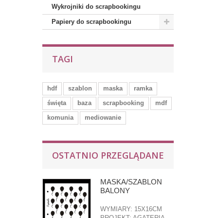
Wykrojniki do scrapbookingu
Papiery do scrapbookingu
TAGI
hdf
szablon
maska
ramka
święta
baza
scrapbooking
mdf
komunia
mediowanie
OSTATNIO PRZEGLĄDANE
MASKA/SZABLON
BALONY
WYMIARY: 15X16CM
PROJEKT: AGATERIA