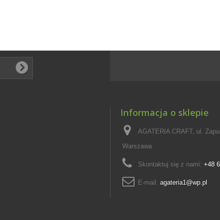
Informacja o sklepie
AGATERIA CRAFT, ul. Zapus
Warszawa
Skontaktuj się z nami:
+48 6
E-mail:
agateria1@wp.pl