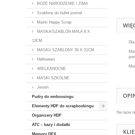
BOŻE NARODZENIE / ZIMA
Szablony do bullet journal
Maski Happy Scrap
WIĘ
MASKA/SZABLON MAŁA 8 X
13CM
Dla
MASKI/ SZABLONY 30 X 31CM
Mas
pom
Halloween
Mas
WIELKANOCNE
MASKI SZKOLNE
Jesień
OPI
Pudry do embossingu
Elementy HDF do scrapbookingu
Na razie n
Organizery HDF
ATC – bazy i dodatki
KLI
Memory DEX