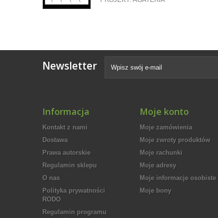
Newsletter
Informacja
Moje konto
Kontakt z nami
Moje zamówienia
Dostawa
Moje zwroty produktów
Prawa autorskie
Moje rachunki
Regulamin sklepu
Moje adresy
O nas
Moje informacje osobiste
Polityka prywatności
Moje bony
RODO
Regulamin programu