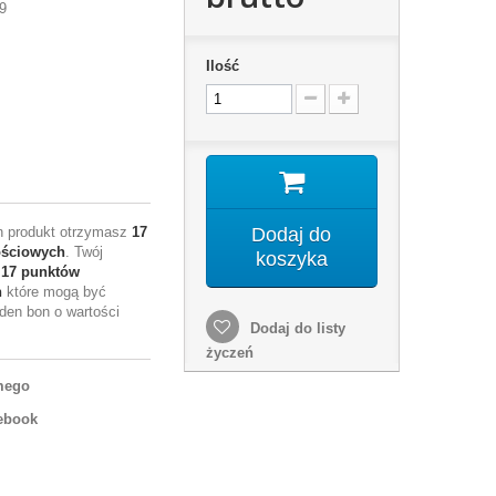
9
Ilość
en produkt otrzymasz
17
Dodaj do
ościowych
. Twój
koszyka
e
17
punktów
h
które mogą być
den bon o wartości
Dodaj do listy
życzeń
mego
ebook