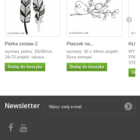
Piórka zestaw 2
Ptaszek na...
KŁO
wymiary piórka: 28x80mm,
wymiary: 92 x 44mm projekt:
WYMI
24x70 projekt: takaya...
Rysa stempel...
PROJ
STEMP
Dodaj do koszyka
Dodaj do koszyka
Dod
Newsletter