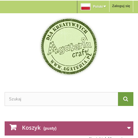
Zaloguj się
Polski
Koszyk
(pusty)