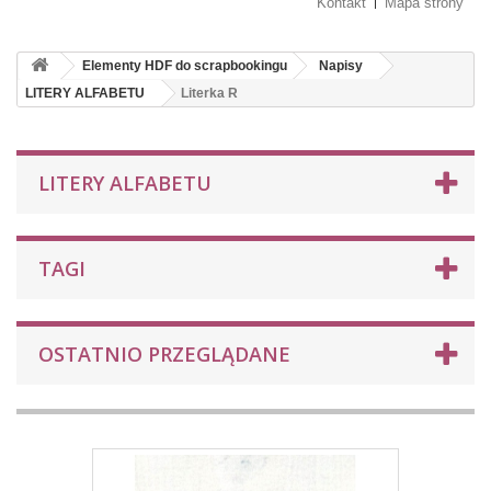
Kontakt
Mapa strony
Elementy HDF do scrapbookingu
Napisy
LITERY ALFABETU
Literka R
LITERY ALFABETU
TAGI
OSTATNIO PRZEGLĄDANE