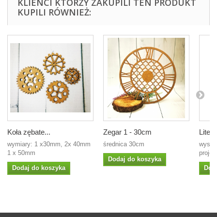
KLIENCI KTÓRZY ZAKUPILI TEN PRODUKT
KUPILI RÓWNIEŻ:
Koła zębate...
Zegar 1 - 30cm
Liter
wymiary: 1 x30mm, 2x 40mm
średnica 30cm
wysoko
1 x 50mm
projek
Dodaj do koszyka
Dodaj do koszyka
Dod