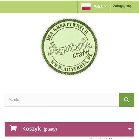
Zaloguj się
Polski
Koszyk
(pusty)