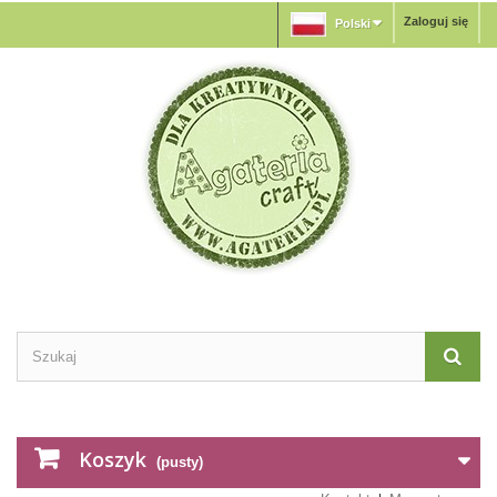
Zaloguj się
Polski
Koszyk
(pusty)