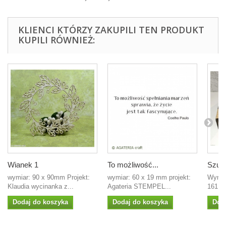
KLIENCI KTÓRZY ZAKUPILI TEN PRODUKT
KUPILI RÓWNIEŻ:
Wianek 1
To możliwość...
Szufl
wymiar: 90 x 90mm Projekt:
wymiar: 60 x 19 mm projekt:
Wymia
Klaudia wycinanka z...
Agateria STEMPEL...
161, 
Dodaj do koszyka
Dodaj do koszyka
Dod