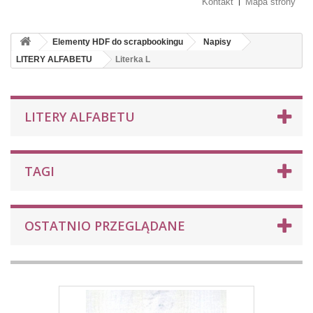
Kontakt
Mapa strony
Elementy HDF do scrapbookingu
Napisy
LITERY ALFABETU
Literka L
LITERY ALFABETU
TAGI
OSTATNIO PRZEGLĄDANE