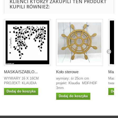
KLIENCI KTÓRZY ZAKUPILI TEN PRODUKT
KUPILI RÓWNIEŻ:
MASKA/SZABLO...
Koło sterowe
Maska
WYMIARY 16 X 16CM
wymiary: śr 25cm cm
Maska
PROJEKT: KLAUDIA
projekt: Klaudia MDF/HDF
twarzy
3mm
Dodaj do koszyka
Dod
Dodaj do koszyka