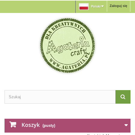
Zaloguj się
Polski
Koszyk
(pusty)