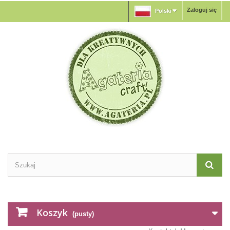
Zaloguj się
Polski
Koszyk
(pusty)