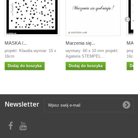
MASKA /...
Marzenia się...
MASKA
projekt: Klaudia wymiar: 15 x
wymiary: 60 x 10 mm projekt:
projek
16cm
Agateria STEMPEL...
16cm
Dodaj do koszyka
Dodaj do koszyka
Dod
Newsletter