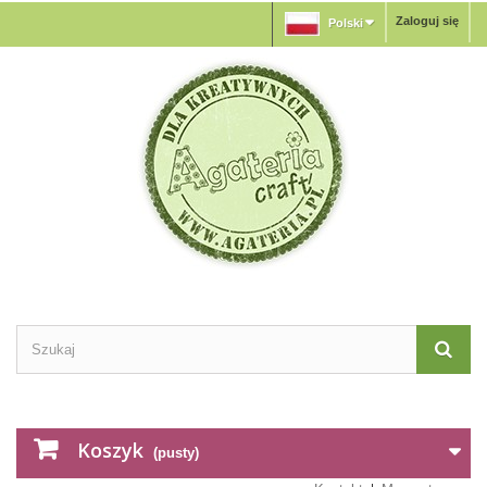
Zaloguj się
Polski
Koszyk
(pusty)