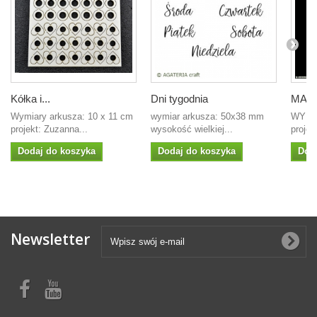
Kółka i...
Dni tygodnia
MASKA
Wymiary arkusza: 10 x 11 cm
wymiar arkusza: 50x38 mm
WYMI
projekt: Zuzanna...
wysokość wielkiej...
projek
Dodaj do koszyka
Dodaj do koszyka
Dod
Newsletter