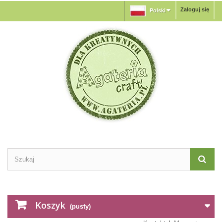
Zaloguj się
Polski
Koszyk
(pusty)