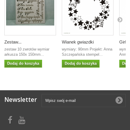
Zestaw...
Wianek gwiazdki
Girlan
zestaw 10 zwrotów wymiar
wymiary: 90mm Projekt: Anna
wymia
arkusza 150x 150mm...
Szczepańska stempel...
Anna 
Dodaj do koszyka
Dodaj do koszyka
Dod
Newsletter