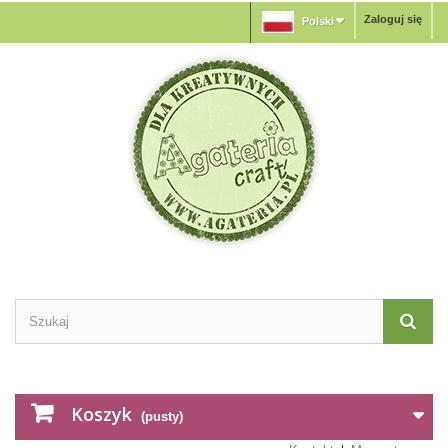
Zaloguj się
Polski
Koszyk
(pusty)