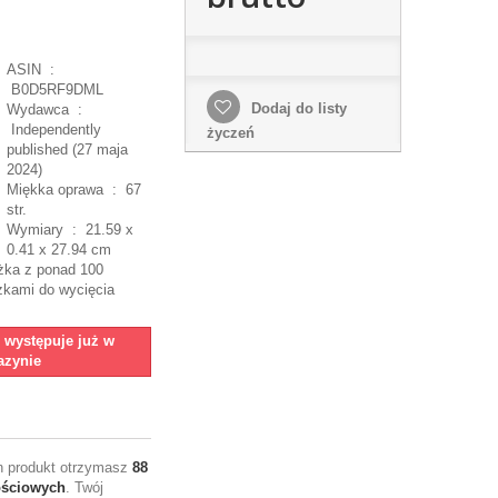
ASIN ‏ :
‎
B0D5RF9DML
Dodaj do listy
Wydawca ‏ :
‎
Independently
życzeń
published (27 maja
2024)
Miękka oprawa ‏ : ‎
67
str.
Wymiary ‏ : ‎
21.59 x
0.41 x 27.94 cm
żka z ponad 100
zkami do wycięcia
e występuje już w
zynie
en produkt otrzymasz
88
ościowych
. Twój