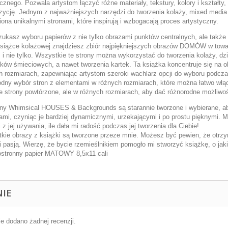
cznego. Pozwala artystom łączyć różne materiały, tekstury, kolory i kształty
ycję. Jednym z najważniejszych narzędzi do tworzenia kolaży, mixed media 
iona unikalnymi stronami, które inspirują i wzbogacają proces artystyczny.
szukasz wyboru papierów z nie tylko obrazami punktów centralnych, ale także t
książce kolażowej znajdziesz zbiór najpiękniejszych obrazów DOMÓW w towa
 i nie tylko. Wszystkie te strony można wykorzystać do tworzenia kolaży, d
ików śmieciowych, a nawet tworzenia kartek. Ta książka koncentruje się na o
h rozmiarach, zapewniając artystom szeroki wachlarz opcji do wyboru podcza
odny wybór stron z elementami w różnych rozmiarach, które można łatwo włą
re strony powtórzone, ale w różnych rozmiarach, aby dać różnorodne możliwoś
ony Whimsical HOUSES & Backgrounds są starannie tworzone i wybierane, ab
tami, czyniąc je bardziej dynamicznymi, urzekającymi i po prostu pięknymi. M
 z jej używania, ile dała mi radość podczas jej tworzenia dla Ciebie!
kie obrazy z książki są tworzone przeze mnie. Możesz być pewien, że otrzy
 i pasją. Wierzę, że bycie rzemieślnikiem pomogło mi stworzyć książkę, o jak
ostronny papier MATOWY 8,5x11 cali
NIE
ie dodano żadnej recenzji.