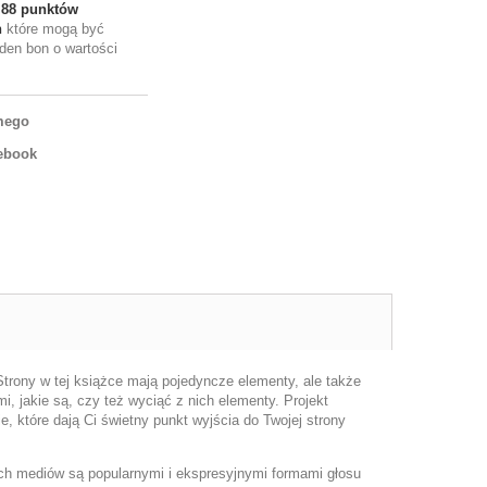
e
88
punktów
h
które mogą być
den bon o wartości
mego
ebook
trony w tej książce mają pojedyncze elementy, ale także
, jakie są, czy też wyciąć z nich elementy. Projekt
ie, które dają Ci świetny punkt wyjścia do Twojej strony
nych mediów są popularnymi i ekspresyjnymi formami głosu