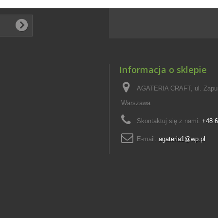
Informacja o sklepie
AGATERIA CRAFT, ul. Zapus
Warszawa
Skontaktuj się z nami:
+48 6
E-mail:
agateria1@wp.pl