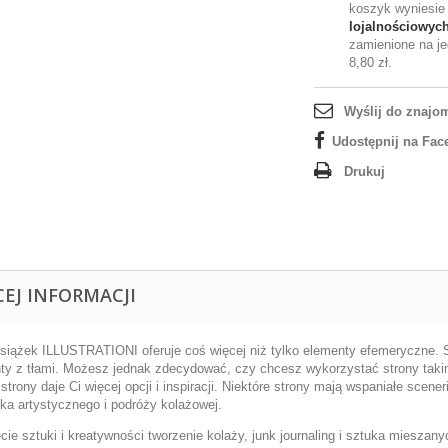
koszyk wyniesi
lojalnościowyc
zamienione na je
8,80 zł
.
Wyślij do znajo
Udostępnij na Fac
Drukuj
CEJ INFORMACJI
książek ILLUSTRATIONI oferuje coś więcej niż tylko elementy efemeryczne. S
ty z tłami. Możesz jednak zdecydować, czy chcesz wykorzystać strony takimi
strony daje Ci więcej opcji i inspiracji. Niektóre strony mają wspaniałe scener
ika artystycznego i podróży kolażowej.
cie sztuki i kreatywności tworzenie kolaży, junk journaling i sztuka miesza