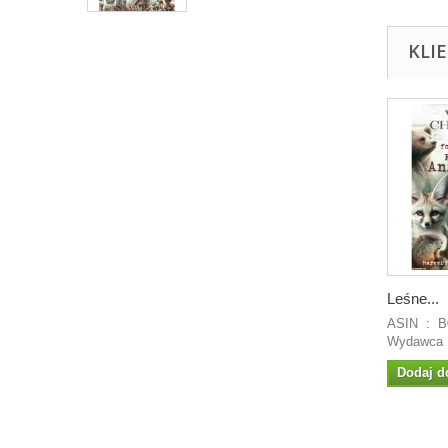
KLI
Leśne...
ASIN ‏ : ‎ B0D3WYY54T
Dodaj d