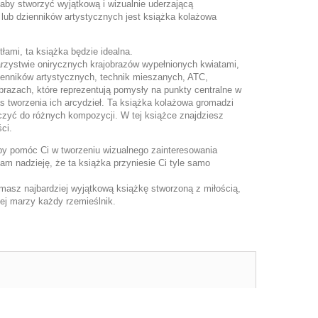
, aby stworzyć wyjątkową i wizualnie uderzającą
lub dzienników artystycznych jest książka kolażowa
łami, ta książka będzie idealna.
rzystwie onirycznych krajobrazów wypełnionych kwiatami,
zienników artystycznych, technik mieszanych, ATC,
brazach, które reprezentują pomysły na punkty centralne w
s tworzenia ich arcydzieł. Ta książka kolażowa gromadzi
czyć do różnych kompozycji. W tej książce znajdziesz
ci.
y pomóc Ci w tworzeniu wizualnego zainteresowania
am nadzieję, że ta książka przyniesie Ci tyle samo
masz najbardziej wyjątkową książkę stworzoną z miłością,
iej marzy każdy rzemieślnik.