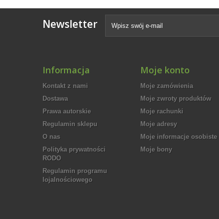
Newsletter
Informacja
Moje konto
Kontakt z nami
Moje zamówienia
Dostawa
Moje zwroty produktów
Prawa autorskie
Moje rachunki
Regulamin sklepu
Moje adresy
O nas
Moje informacje osobiste
Polityka prywatności
Moje bony
RODO
Regulamin programu
lojalnościowego