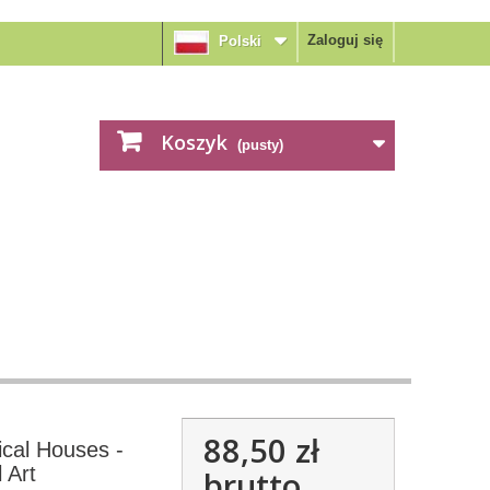
Zaloguj się
Polski
Koszyk
(pusty)
88,50 zł
cal Houses -
 Art
brutto