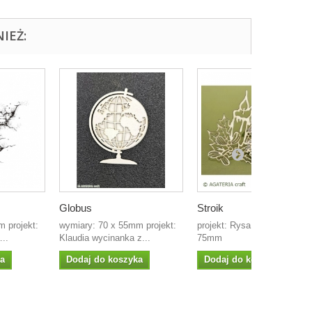
IEŻ:
Globus
Stroik
 projekt:
wymiary: 70 x 55mm projekt:
projekt: Rysa wymiar: 60mm
..
Klaudia wycinanka z...
75mm
ka
Dodaj do koszyka
Dodaj do koszyka