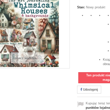
Stan:
Nowy produkt
Zobacz większe
Ksią
obra
Ten produkt ni
maga
Udostępnij
Kupując teraz t
punktów lojaln