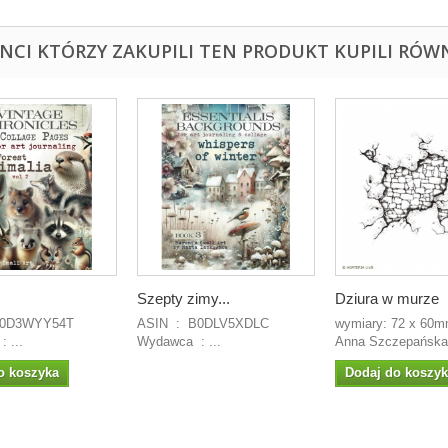
ENCI KTÓRZY ZAKUPILI TEN PRODUKT KUPILI RÓWN
Szepty zimy...
Dziura w murze
ASIN ‏ : ‎ B0DLV5XDLC
wymiary: 72 x 60mm
Wydawca ‏ : ‎...
Wydawca ‏ : ‎...
Anna Szczepańska.
o koszyka
Dodaj do koszy