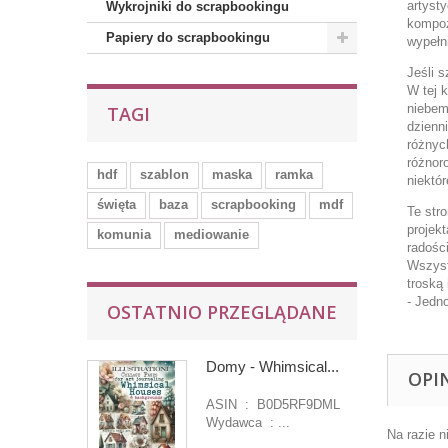
artysty
Wykrojniki do scrapbookingu
kompoz
Papiery do scrapbookingu
wypełn
Jeśli 
W tej 
niebem
TAGI
dzienn
różnyc
różnor
hdf
szablon
maska
ramka
niektó
święta
baza
scrapbooking
mdf
Te str
projek
komunia
mediowanie
radości
Wszyst
troską
- Jedn
OSTATNIO PRZEGLĄDANE
Domy - Whimsical...
OPI
ASIN ‏ : ‎ B0D5RF9DML
Wydawca ‏ : ‎...
Na razie n