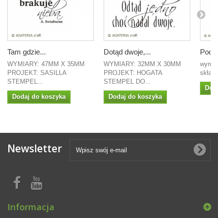
Tam gdzie...
Dotąd dwoje,...
Podko
WYMIARY: 47MM X 35MM
WYMIARY: 32MM X 30MM
wymia
PROJEKT: SASILLA
PROJEKT: HOGATA
składa
STEMPEL...
STEMPEL DO...
Dod
Dodaj do koszyka
Dodaj do koszyka
Newsletter
Informacja