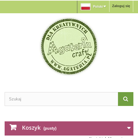
Zaloguj się
Polski
Koszyk
(pusty)