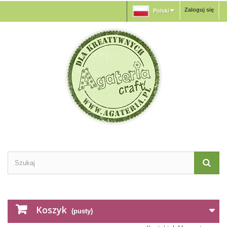
Zaloguj się
Polski
Koszyk
(pusty)