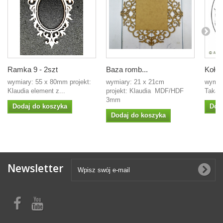
Ramka 9 - 2szt
Baza romb...
Koło -
wymiary: 55 x 80mm projekt:
wymiary: 21 x 21cm
wymiar
Klaudia element z...
projekt: Klaudia MDF/HDF
Takaya
3mm
Dodaj do koszyka
Dod
Dodaj do koszyka
Newsletter