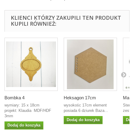
KLIENCI KTÓRZY ZAKUPILI TEN PRODUKT
KUPILI RÓWNIEŻ:
Bombka 4
Heksagon 17cm
Magno
wymiary: 15 x 18cm
wysokośc 17cm element
Stemp
projekt: Klaudia MDF/HDF
posiada 6 dziurek Baza...
zesta
3mm
Dodaj do koszyka
Dod
Dodaj do koszyka