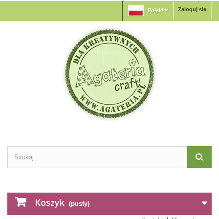
Zaloguj się
Polski
Koszyk
(pusty)