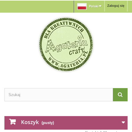
Zaloguj się
Polski
Koszyk
(pusty)