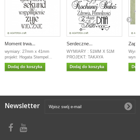
Moment trwa...
Serdeczne...
Zapro
wymiary: 27mm x 41mm
WYMIARY : 51MM X 51M
Wymia
projekt: Hogata Stempel...
PROJEKT: TAKAYA
wym n
Dodaj do koszyka
Dodaj do koszyka
Dod
Newsletter