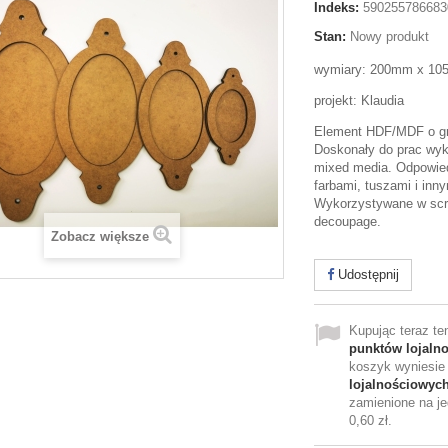
Indeks:
590255786683
Stan:
Nowy produkt
wymiary: 200mm x 1
projekt: Klaudia
Element HDF/MDF o g
Doskonały do prac wy
mixed media. Odpowied
farbami, tuszami i inn
Wykorzystywane w scr
decoupage.
Zobacz większe
Udostępnij
Kupując teraz t
punktów lojaln
koszyk wyniesi
lojalnościowyc
zamienione na je
0,60 zł
.