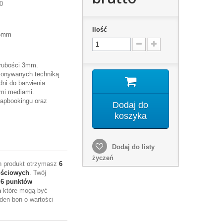
0
Ilość
05mm
rubości 3mm.
konywanych techniką
ni do barwienia
ymi mediami.
apbookingu oraz
Dodaj do
koszyka
Dodaj do listy
życzeń
en produkt otrzymasz
6
ościowych
. Twój
e
6
punktów
h
które mogą być
den bon o wartości