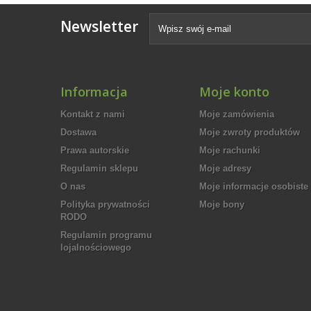
Newsletter
Informacja
Moje konto
Kontakt z nami
Moje zamówienia
Dostawa
Moje zwroty produktów
Prawa autorskie
Moje rachunki
Regulamin sklepu
Moje adresy
O nas
Moje informacje osobiste
Polityka prywatności
Moje bony
RODO
Regulamin programu
lojalnościowego