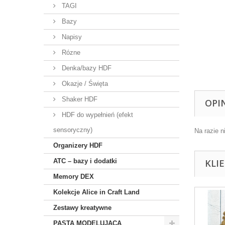
TAGI
Bazy
Napisy
Rózne
Denka/bazy HDF
Okazje / Święta
Shaker HDF
OPI
HDF do wypełnień (efekt
sensoryczny)
Na razie n
Organizery HDF
ATC – bazy i dodatki
KLI
Memory DEX
Kolekcje Alice in Craft Land
Zestawy kreatywne
PASTA MODELUJĄCA