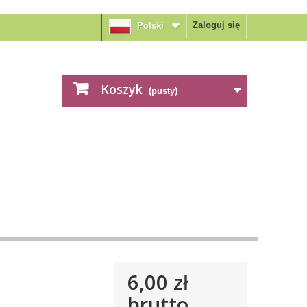
Zaloguj się
Polski
Koszyk
(pusty)
6,00 zł
brutto