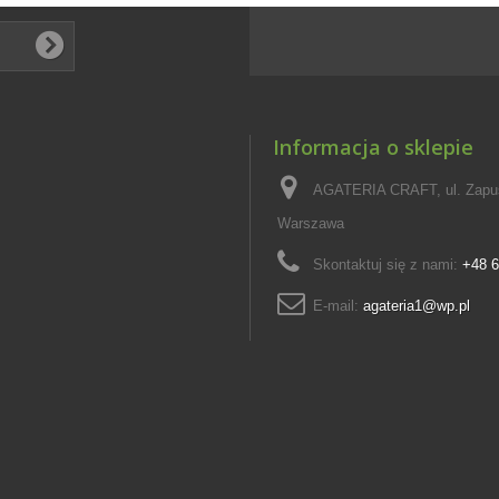
Informacja o sklepie
AGATERIA CRAFT, ul. Zapus
Warszawa
Skontaktuj się z nami:
+48 6
E-mail:
agateria1@wp.pl