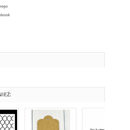
mego
ebook
IEŻ: