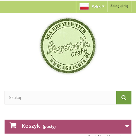
Zaloguj się
Polski
Koszyk
(pusty)