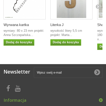
Wyrwana kartka
Literka J
Shad
wymiary: 80 x 23 mm projekt:
wysokość litery 5,5 cm
wymia
Anna Szczepańska...
projekt: Marta...
180m
x...
Dodaj do koszyka
Dodaj do koszyka
Dod
Newsletter
Informacja