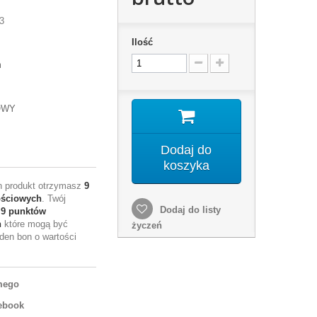
3
Ilość
m
OWY
Dodaj do
koszyka
en produkt otrzymasz
9
ościowych
. Twój
Dodaj do listy
e
9
punktów
h
które mogą być
życzeń
den bon o wartości
mego
ebook