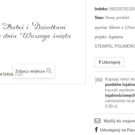
Indeks:
590255782325
Stan:
Nowy produkt
wymiar: 66mm x 17m
projekt: Agateria
STEMPEL POLIMER
Udostępnij
Zobacz większe
Kupując teraz t
punktów lojaln
koszyk wyniesi
lojalnościowyc
zamienione na je
0,90 zł
.
Wyślij do znajo
Udostępnij na Fac