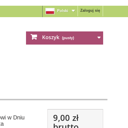
Zaloguj się
Polski
Koszyk
(pusty)
9,00 zł
owi w Dniu
ta
brutto