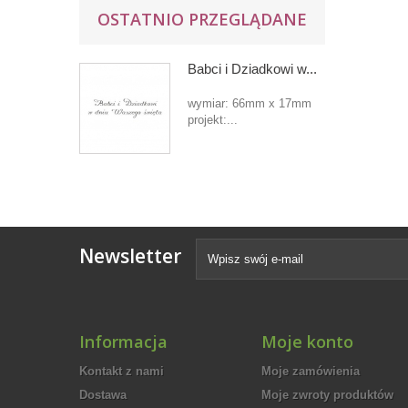
OSTATNIO PRZEGLĄDANE
Babci i Dziadkowi w...
wymiar: 66mm x 17mm
projekt:...
Newsletter
Informacja
Moje konto
Kontakt z nami
Moje zamówienia
Dostawa
Moje zwroty produktów