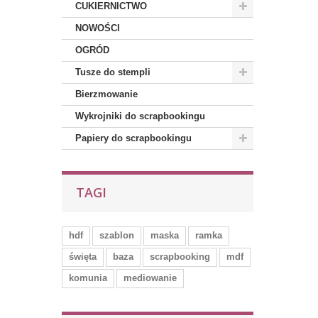
CUKIERNICTWO
NOWOŚCI
OGRÓD
Tusze do stempli
Bierzmowanie
Wykrojniki do scrapbookingu
Papiery do scrapbookingu
TAGI
hdf
szablon
maska
ramka
święta
baza
scrapbooking
mdf
komunia
mediowanie