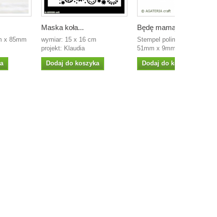
Maska koła...
Będę mamą !
m x 85mm
wymiar: 15 x 16 cm
Stempel polimerowy wymiar
projekt: Klaudia
51mm x 9mm projekt:...
ka
Dodaj do koszyka
Dodaj do koszyka