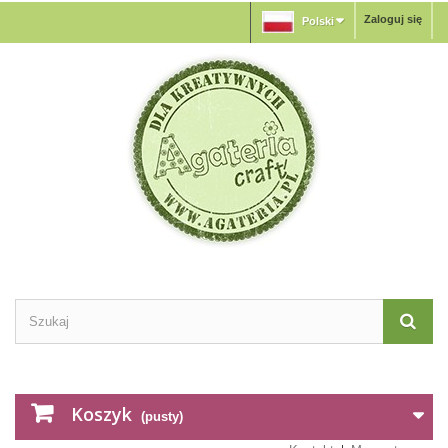
Zaloguj się
Polski
Koszyk
(pusty)