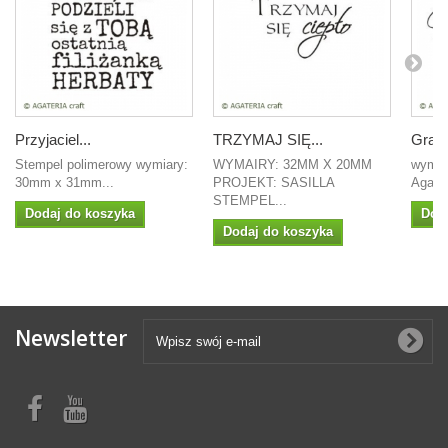
Przyjaciel...
TRZYMAJ SIĘ...
Gratu
Stempel polimerowy wymiary:
WYMAIRY: 32MM X 20MM
wymiar
30mm x 31mm...
PROJEKT: SASILLA
Agate
STEMPEL...
Dodaj do koszyka
Dod
Dodaj do koszyka
Newsletter