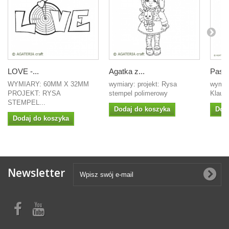
LOVE -...
Agatka z...
Pasek
WYMIARY: 60MM X 32MM
wymiary: projekt: Rysa
wymiar
PROJEKT: RYSA
stempel polimerowy
Klaudi
STEMPEL...
Dodaj do koszyka
Dod
Dodaj do koszyka
Newsletter