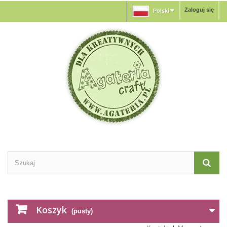
Zaloguj się
Polski
Koszyk
(pusty)