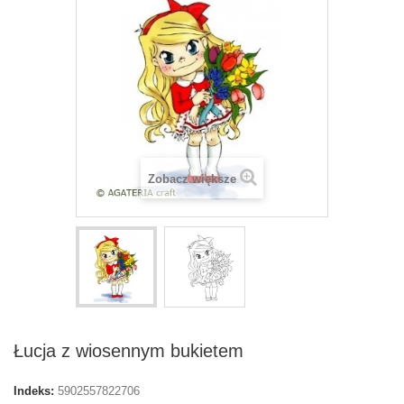
Zobacz większe
Łucja z wiosennym bukietem
Indeks:
5902557822706