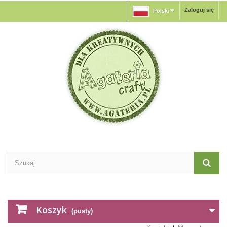
Zaloguj się
Polski
Koszyk
(pusty)