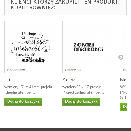
KLIENCI KTÓRZY ZAKUPILI TEN PRODUKT
KUPILI RÓWNIEŻ:
... i...
Z okazji...
Metr
wymiary: 51 x 41mm projekt:
wymiary65 x 17 projekt:
WYMI
Klaudia stempel...
ProjectGallias stempel...
PROJ
STEMP
Dodaj do koszyka
Dodaj do koszyka
Dod