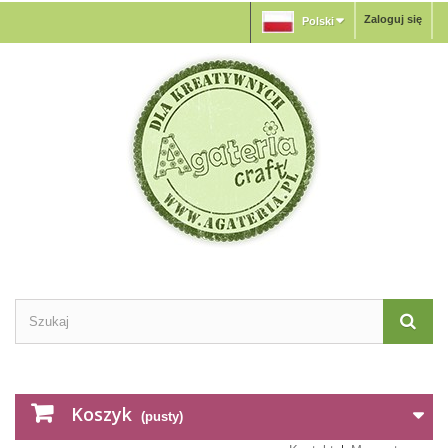
Zaloguj się
Polski
Koszyk
(pusty)