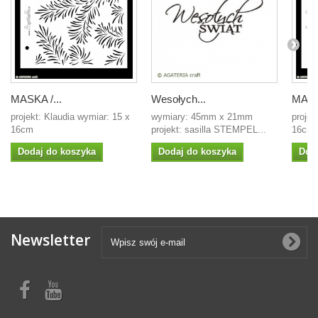
MASKA /...
Wesołych...
MASKA
projekt: Klaudia wymiar: 15 x
wymiary: 45mm x 21mm
projek
16cm
projekt: sasilla STEMPEL...
16cm
Dodaj do koszyka
Dodaj do koszyka
Dod
Newsletter