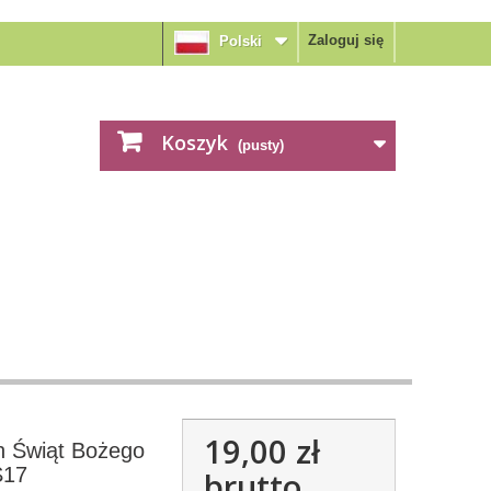
Zaloguj się
Polski
Koszyk
(pusty)
19,00 zł
h Świąt Bożego
S17
brutto