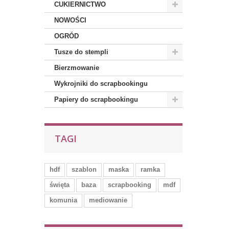
CUKIERNICTWO
NOWOŚCI
OGRÓD
Tusze do stempli
Bierzmowanie
Wykrojniki do scrapbookingu
Papiery do scrapbookingu
TAGI
hdf
szablon
maska
ramka
święta
baza
scrapbooking
mdf
komunia
mediowanie