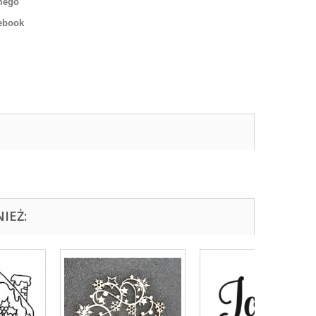
mego
ebook
IEŻ: