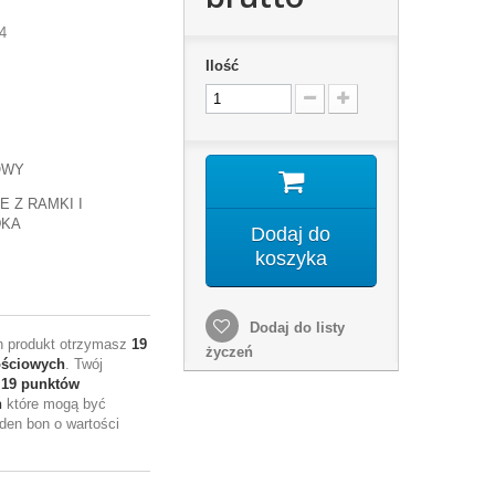
4
Ilość
OWY
E Z RAMKI I
DKA
Dodaj do
koszyka
Dodaj do listy
en produkt otrzymasz
19
życzeń
ościowych
. Twój
e
19
punktów
h
które mogą być
den bon o wartości