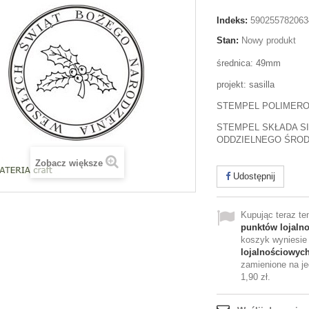
Indeks:
590255782063
Stan:
Nowy produkt
średnica: 49mm
projekt: sasilla
STEMPEL POLIMER
STEMPEL SKŁADA SI
ODDZIELNEGO ŚRO
Zobacz większe
Udostępnij
Kupując teraz t
punktów lojaln
koszyk wyniesi
lojalnościowyc
zamienione na je
1,90 zł
.