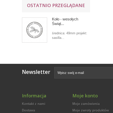
OSTATNIO PRZEGLĄDANE
Koło - wesołych
Świąt...
średnica: 49mm projekt:
sasilla...
Newsletter
Informacja
Moje konto
Kontakt z nami
Moje zamówienia
Dostawa
Moje zwroty produktów