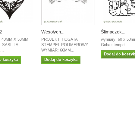
2
Wesołych...
Ślimaczek...
: 40MM X 53MM
PROJEKT: HOGATA
wymiary: 60 x 50mm
 SASILLA
STEMPEL POLIMEROWY
Goha stempel...
..
WYMIAR: 66MM...
Dodaj do koszy
o koszyka
Dodaj do koszyka