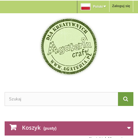
Zaloguj się
Polski
Koszyk
(pusty)