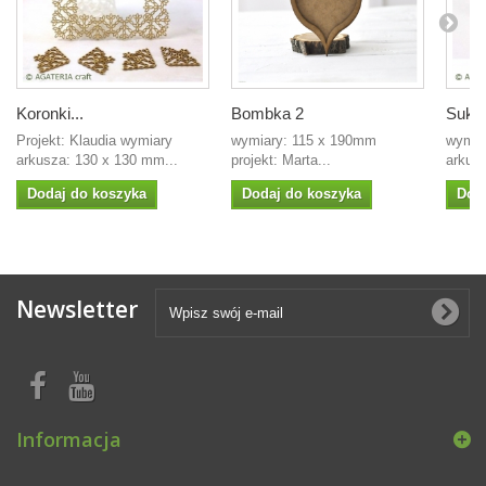
Koronki...
Bombka 2
Sukie
Projekt: Klaudia wymiary
wymiary: 115 x 190mm
wymia
arkusza: 130 x 130 mm...
projekt: Marta...
arkus
Dodaj do koszyka
Dodaj do koszyka
Dod
Newsletter
Informacja