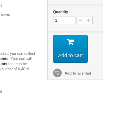
ct
Quantity
x 95mm
roduct you can collect
Add to cart
oints
. Your cart will
ints
that can be
 voucher of
0,40 zł
.
Add to wishlist
k!