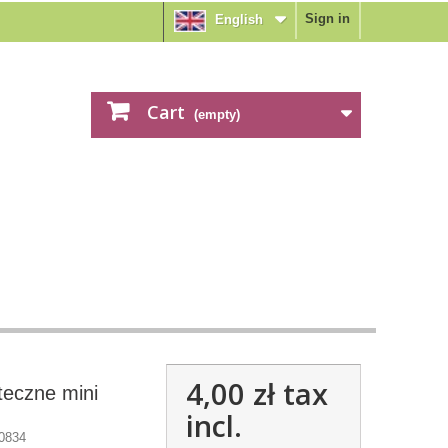
Sign in
English
Cart
(empty)
4,00 zł
tax
teczne mini
incl.
0834