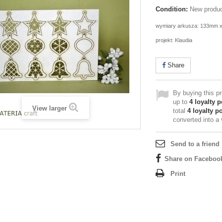
Condition:
New produ
wymiary arkusza: 133mm 
projekt: Klaudia
Share
By buying this p
up to
4
loyalty p
View larger
total
4
loyalty po
converted into a
Send to a friend
Share on Faceboo
Print