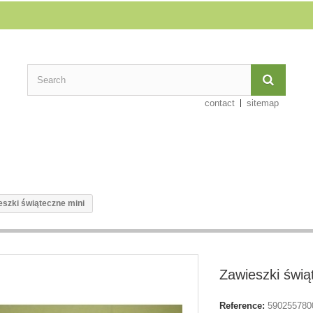
contact
sitemap
eszki świąteczne mini
Zawieszki świą
Reference:
590255780