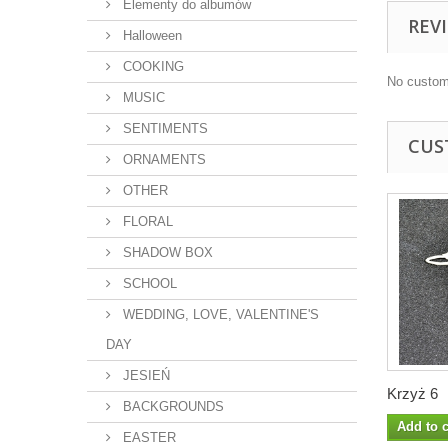
Elementy do albumów
REV
Halloween
COOKING
No custom
MUSIC
SENTIMENTS
CUS
ORNAMENTS
OTHER
FLORAL
SHADOW BOX
SCHOOL
WEDDING, LOVE, VALENTINE'S
DAY
JESIEŃ
Krzyż 6
BACKGROUNDS
Add to c
EASTER