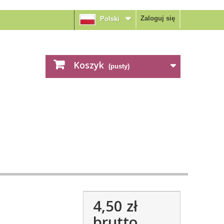
Zaloguj się
Polski
Koszyk
(pusty)
4,50 zł
brutto