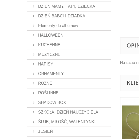
DZIEŃ MAMY, TATY, DZIECKA
DZIEŃ BABCI I DZIADKA
Elementy do albumów
HALLOWEEN
OPI
KUCHENNE
MUZYCZNE
Na razie n
NAPISY
ORNAMENTY
KLI
RÓŻNE
ROŚLINNE
SHADOW BOX
SZKOŁA, DZIEŃ NAUCZYCIELA
ŚLUB, MIŁOŚĆ, WALENTYNKI
JESIEŃ