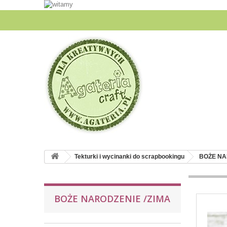
Tekturki i wycinanki do scrapbookingu
BOŻE NA
BOŻE NARODZENIE /ZIMA