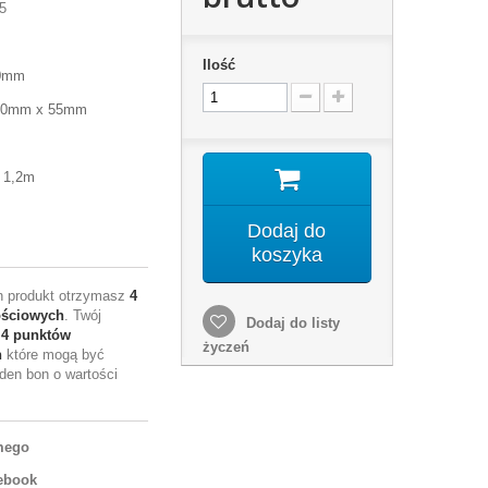
5
Ilość
30mm
120mm x 55mm
 1,2m
Dodaj do
koszyka
en produkt otrzymasz
4
ościowych
. Twój
Dodaj do listy
e
4
punktów
życzeń
h
które mogą być
den bon o wartości
mego
ebook