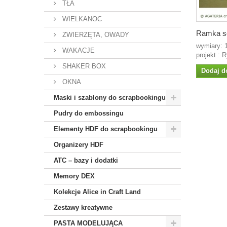
TŁA
WIELKANOC
Ramka se
ZWIERZĘTA, OWADY
wymiary: 
WAKACJE
projekt : 
SHAKER BOX
Dodaj d
OKNA
Maski i szablony do scrapbookingu
Pudry do embossingu
Elementy HDF do scrapbookingu
Organizery HDF
ATC – bazy i dodatki
Memory DEX
Kolekcje Alice in Craft Land
Zestawy kreatywne
PASTA MODELUJĄCA