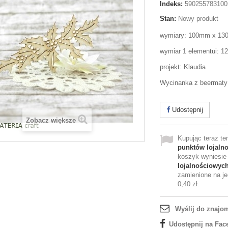
Indeks:
590255783100
Stan:
Nowy produkt
wymiary: 100mm x 1
wymiar 1 elementui: 
projekt: Klaudia
Wycinanka z beermaty
Udostępnij
Zobacz większe
Kupując teraz t
punktów lojaln
koszyk wyniesi
lojalnościowyc
zamienione na je
0,40 zł
.
Wyślij do znajo
Udostępnij na Fac