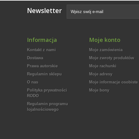
Newsletter
Informacja
Moje konto
Kontakt z nami
Moje zamówienia
Dostawa
Moje zwroty produktów
Prawa autorskie
Moje rachunki
Regulamin sklepu
Moje adresy
O nas
Moje informacje osobiste
Polityka prywatności
Moje bony
RODO
Regulamin programu
lojalnościowego