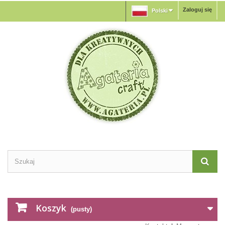
Zaloguj się
Polski
Koszyk
(pusty)