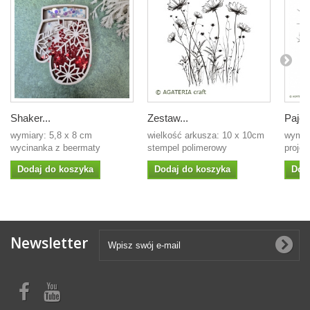
Shaker...
Zestaw...
Pajęc
wymiary: 5,8 x 8 cm
wielkość arkusza: 10 x 10cm
wymia
wycinanka z beermaty
stempel polimerowy
projek
Dodaj do koszyka
Dodaj do koszyka
Dod
Newsletter