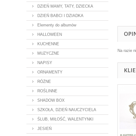
DZIEŃ MAMY, TATY, DZIECKA
DZIEŃ BABCI I DZIADKA
Elementy do albumów
OPI
HALLOWEEN
KUCHENNE
Na razie n
MUZYCZNE
NAPISY
KLI
ORNAMENTY
RÓŻNE
ROŚLINNE
SHADOW BOX
SZKOŁA, DZIEŃ NAUCZYCIELA
ŚLUB, MIŁOŚĆ, WALENTYNKI
JESIEŃ