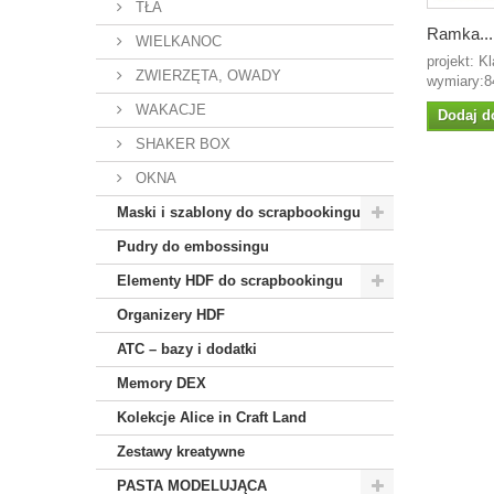
TŁA
Ramka...
WIELKANOC
projekt: K
ZWIERZĘTA, OWADY
wymiary:
WAKACJE
Dodaj d
SHAKER BOX
OKNA
Maski i szablony do scrapbookingu
Pudry do embossingu
Elementy HDF do scrapbookingu
Organizery HDF
ATC – bazy i dodatki
Memory DEX
Kolekcje Alice in Craft Land
Zestawy kreatywne
PASTA MODELUJĄCA