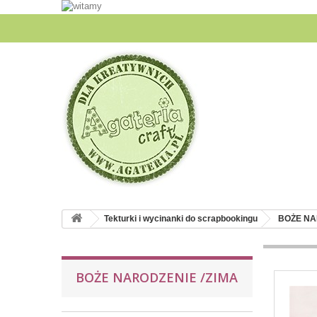
Tekturki i wycinanki do scrapbookingu
BOŻE NA
BOŻE NARODZENIE /ZIMA