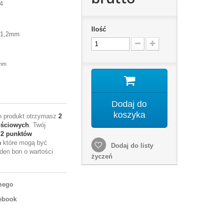
4
Ilość
 1,2mm
 mm
Dodaj do
koszyka
en produkt otrzymasz
2
ościowych
. Twój
e
2
punktów
h
które mogą być
Dodaj do listy
den bon o wartości
życzeń
mego
ebook