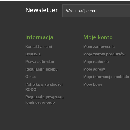
Newsletter
Informacja
Moje konto
Kontakt z nami
Moje zamówienia
Dostawa
Moje zwroty produktów
Prawa autorskie
Moje rachunki
Regulamin sklepu
Moje adresy
O nas
Moje informacje osobiste
Polityka prywatności
Moje bony
RODO
Regulamin programu
lojalnościowego