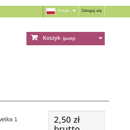
Zaloguj się
Polski
Koszyk
(pusty)
2,50 zł
wetka 1
brutto