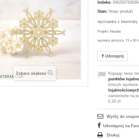
Indeks:
590255783095
Stan:
Nowy produkt
wycinanka z beermaty
Projekt: Klaudia
wymiary arkusza: 73 x 80
Udostępnij
Zobacz większe
Kupując teraz t
punktów lojaln
koszyk wyniesi
lojalnościowyc
zamienione na je
0,20 zł
.
Wyślij do znajo
Udostępnij na Fac
Drukuj