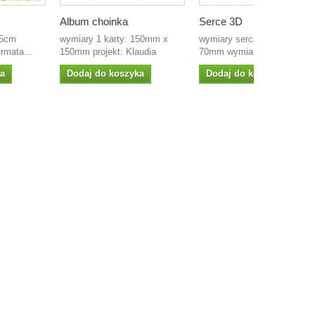
Album choinka
Serce 3D
,5cm
wymiary 1 karty: 150mm x
wymiary serca: 65mm x
rmata...
150mm projekt: Klaudia
70mm wymiar arkusza:...
ka
Dodaj do koszyka
Dodaj do koszyka