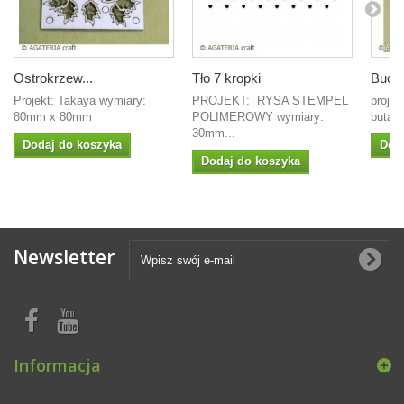
Ostrokrzew...
Tło 7 kropki
Buciki
Projekt: Takaya wymiary:
PROJEKT: RYSA STEMPEL
projek
80mm x 80mm
POLIMEROWY wymiary:
buta:
30mm...
Dodaj do koszyka
Dod
Dodaj do koszyka
Newsletter
Informacja