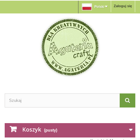
Zaloguj się
Polski
Koszyk
(pusty)