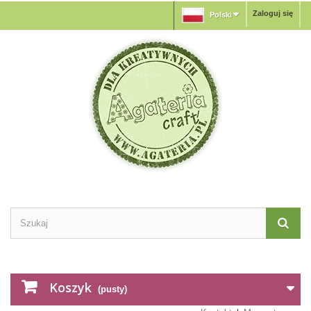
Zaloguj się
Polski
Koszyk
(pusty)