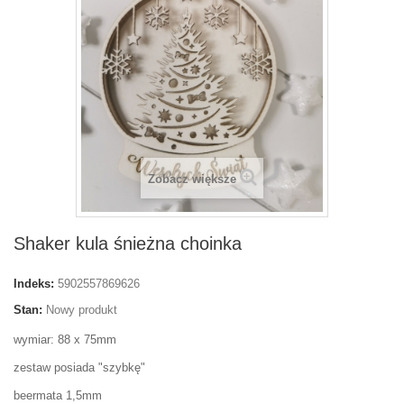
Zobacz większe
Shaker kula śnieżna choinka
Indeks:
5902557869626
Stan:
Nowy produkt
wymiar: 88 x 75mm
zestaw posiada "szybkę"
beermata 1,5mm