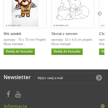
Miś aniołek
Skrzat z sercem
Choin
wymiary : 75 x 75 mm Projekt:
wymiary: 10 x 4,5 cm projekt:
wymia
Rysa stempel...
Rysa stempel...
Klaudi
Dodaj do koszyka
Dodaj do koszyka
Dod
Newsletter
Informacja