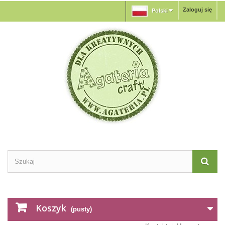
Zaloguj się
Polski
Koszyk
(pusty)