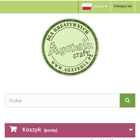
Zaloguj się
Polski
Koszyk
(pusty)