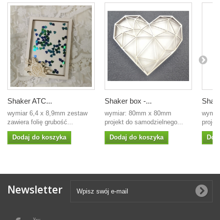
Shaker ATC...
Shaker box -...
Shake
wymiar 6,4 x 8,9mm zestaw
wymiar: 80mm x 80mm
wymia
zawiera folię grubość...
projekt do samodzielnego...
projek
Dodaj do koszyka
Dodaj do koszyka
Dod
Newsletter