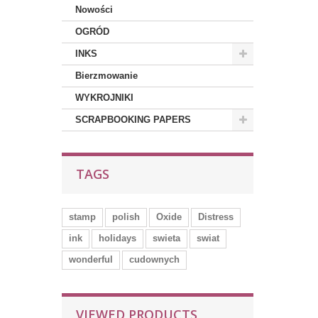
Nowości
OGRÓD
INKS
Bierzmowanie
WYKROJNIKI
SCRAPBOOKING PAPERS
TAGS
stamp
polish
Oxide
Distress
ink
holidays
swieta
swiat
wonderful
cudownych
VIEWED PRODUCTS