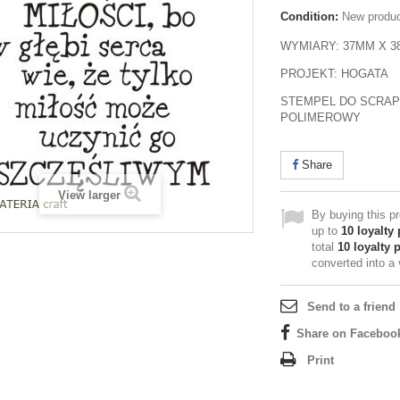
Condition:
New produ
WYMIARY: 37MM X 
PROJEKT: HOGATA
STEMPEL DO SCRA
POLIMEROWY
Share
View larger
By buying this p
up to
10
loyalty 
total
10
loyalty 
converted into a
Send to a friend
Share on Faceboo
Print