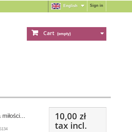
Sign in
English
Cart
(empty)
10,00 zł
miłości...
tax incl.
5134