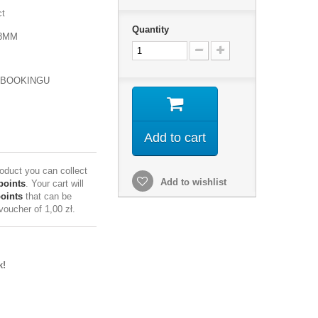
ct
Quantity
38MM
PBOOKINGU
Add to cart
roduct you can collect
Add to wishlist
points
. Your cart will
points
that can be
 voucher of
1,00 zł
.
k!