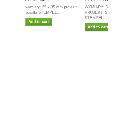
wymiary: 35 x 35 mm projekt:
WYMIARY: 58MM X 26MM
Sasilla STEMPEL...
PROJEKT: SASILLA
STEMPEL...
Add to cart
Add to cart