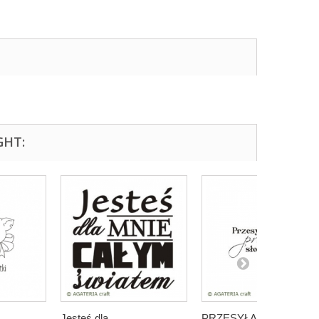
GHT:
Jesteś dla...
PRZESYŁAM CI...