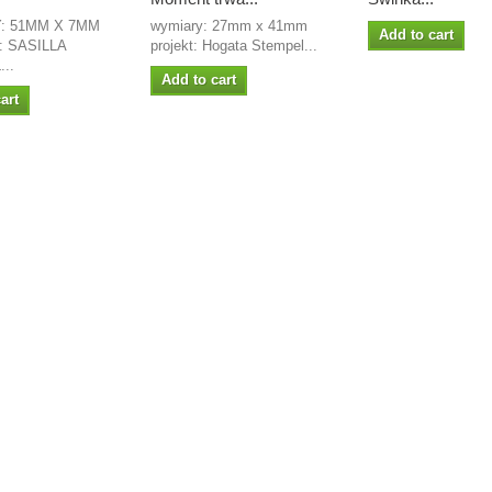
: 51MM X 7MM
wymiary: 27mm x 41mm
Add to cart
 SASILLA
projekt: Hogata Stempel...
..
Add to cart
art