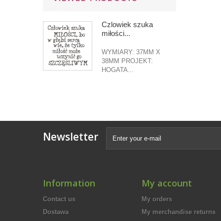
Czlowiek szuka
miłości...
WYMIARY: 37MM X
38MM PROJEKT:
HOGATA...
Newsletter
Information
My account
Contact us
My orders
Dostawa
My merchandise returns