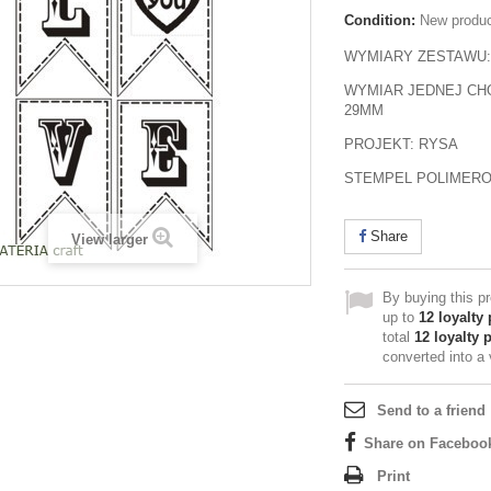
Condition:
New produ
WYMIARY ZESTAWU:
WYMIAR JEDNEJ CH
29MM
PROJEKT: RYSA
STEMPEL POLIMER
Share
View larger
By buying this p
up to
12
loyalty 
total
12
loyalty 
converted into a
Send to a friend
Share on Faceboo
Print