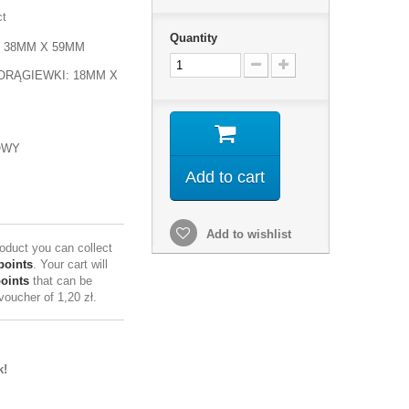
ct
Quantity
 38MM X 59MM
ORĄGIEWKI: 18MM X
OWY
Add to cart
Add to wishlist
roduct you can collect
points
. Your cart will
points
that can be
 voucher of
1,20 zł
.
k!