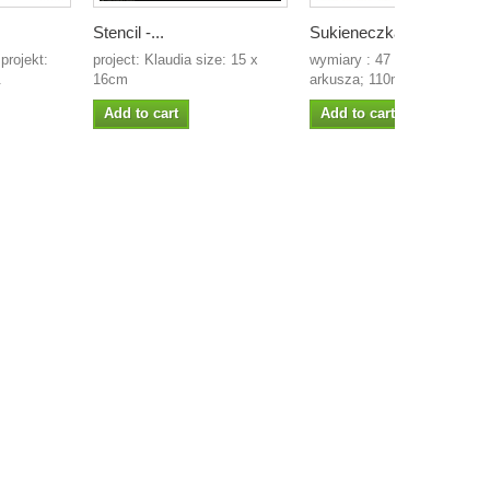
Stencil -...
Sukieneczka...
projekt:
project: Klaudia size: 15 x
wymiary : 47 x 45 mm wymi
.
16cm
arkusza; 110mm x...
Add to cart
Add to cart