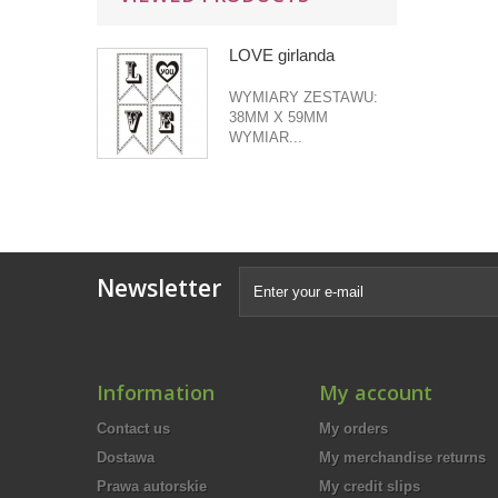
LOVE girlanda
WYMIARY ZESTAWU:
38MM X 59MM
WYMIAR...
Newsletter
Information
My account
Contact us
My orders
Dostawa
My merchandise returns
Prawa autorskie
My credit slips