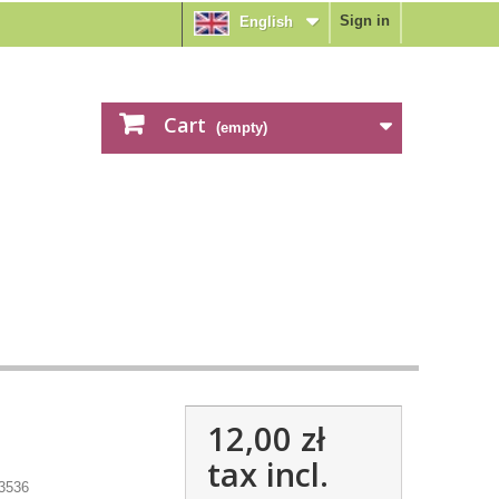
Sign in
English
Cart
(empty)
12,00 zł
tax incl.
3536