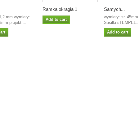
Ramka okragła 1
Samych...
1,2 mm wymiary:
wymiary: sr. 45mm 
Add to cart
mm projekt:...
Sasilla sTEMPEL..
art
Add to cart