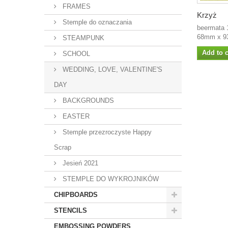
FRAMES
Krzyż
Stemple do oznaczania
beermata 
68mm x 93
STEAMPUNK
Add to c
SCHOOL
WEDDING, LOVE, VALENTINE'S
DAY
BACKGROUNDS
EASTER
Stemple przezroczyste Happy
Scrap
Jesień 2021
STEMPLE DO WYKROJNIKÓW
CHIPBOARDS
STENCILS
EMBOSSING POWDERS