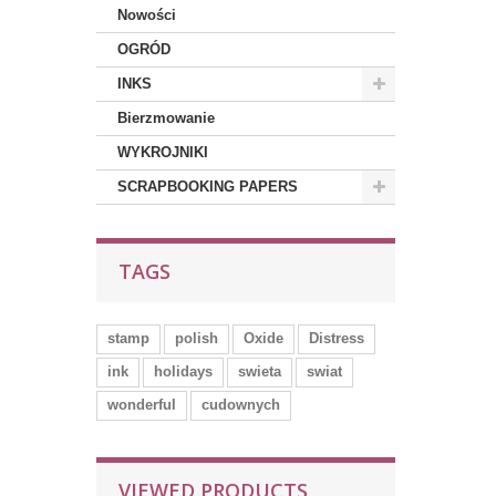
Nowości
OGRÓD
INKS
Bierzmowanie
WYKROJNIKI
SCRAPBOOKING PAPERS
TAGS
stamp
polish
Oxide
Distress
ink
holidays
swieta
swiat
wonderful
cudownych
VIEWED PRODUCTS