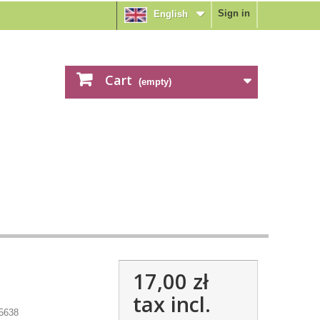
Sign in
English
Cart
(empty)
17,00 zł
tax incl.
5638