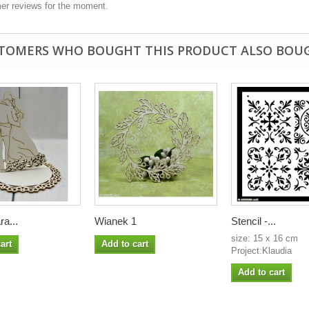
er reviews for the moment.
TOMERS WHO BOUGHT THIS PRODUCT ALSO BOU
a...
Wianek 1
Stencil -...
size: 15 x 16 cm
art
Add to cart
Project:Klaudia
Add to cart