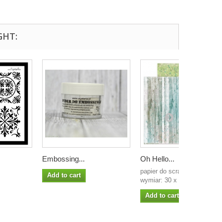
GHT:
Embossing...
Oh Hello...
papier do scrapbookingu
Add to cart
wymiar: 30 x 30 cm...
Add to cart