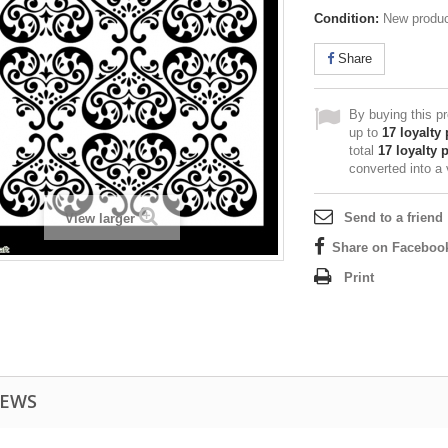
Condition:
New produ
Share
By buying this p
up to
17
loyalty 
total
17
loyalty 
converted into a
Send to a friend
View larger
Share on Faceboo
Print
IEWS