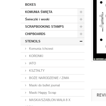
BOXES
KOMUNIA ŚWIĘTA
Świeczki i woski
SCRAPBOOKING STAMPS
CHIPBOARDS
STENCILS
Komunia /chrzest
KORONKI
lATO
KSZTAŁTY
BOŻE NARODZENIE / ZIMA
Maski do bullet journal
Maski Happy Scrap
REV
MASKA/SZABLON MAŁA 8 X