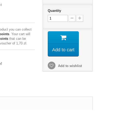
ct
Quantity
roduct you can collect
points
. Your cart will
points
that can be
 voucher of
1,70 zł
.
Add to cart
k!
Add to wishlist