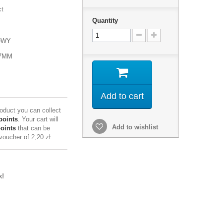
ct
Quantity
OWY
87MM
Add to cart
roduct you can collect
points
. Your cart will
Add to wishlist
points
that can be
 voucher of
2,20 zł
.
k!