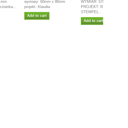
3 mm
wymiary: 60mm x 80mm
WYMIAR: 57MM X 23MM
cinanka...
projekt: Klaudia
PROJEKT: RYSA
STEMPEL...
Add to cart
Add to cart