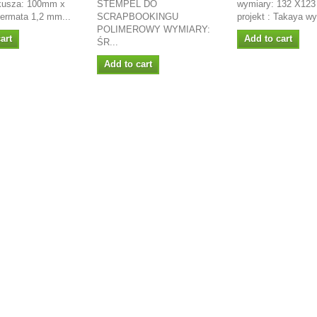
kusza: 100mm x
STEMPEL DO
wymiary: 132 X12
rmata 1,2 mm...
SCRAPBOOKINGU
projekt : Takaya wy
POLIMEROWY WYMIARY:
art
Add to cart
ŚR...
Add to cart