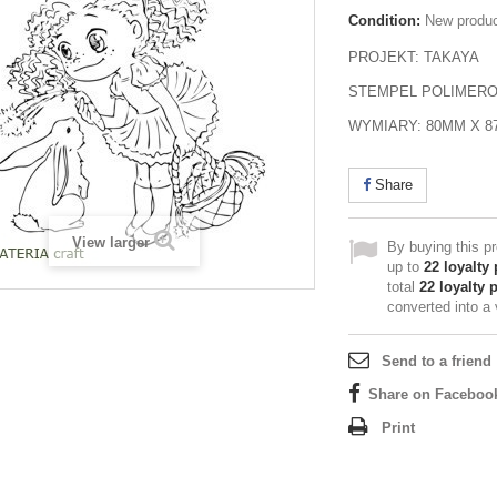
Condition:
New produ
PROJEKT: TAKAYA
STEMPEL POLIMER
WYMIARY: 80MM X 
Share
View larger
By buying this p
up to
22
loyalty 
total
22
loyalty 
converted into a
Send to a friend
Share on Faceboo
Print