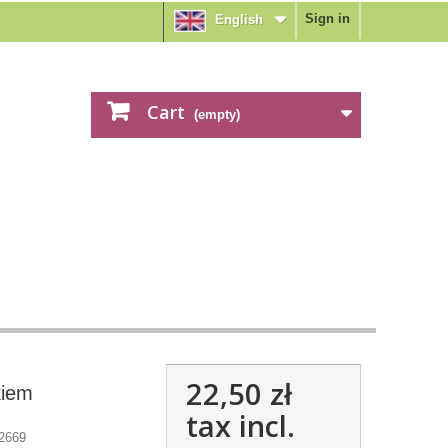
Sign in
English
Cart
(empty)
22,50 zł
kiem
tax incl.
2669