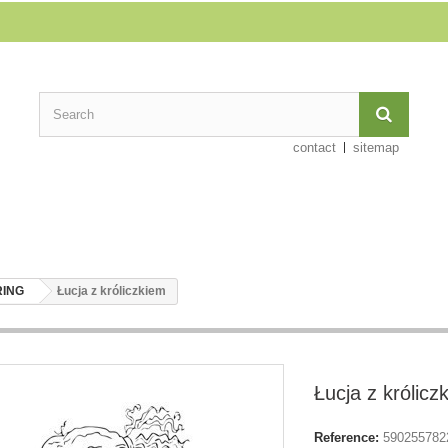
contact
sitemap
RING
Łucja z króliczkiem
Łucja z królicz
Reference:
590255782