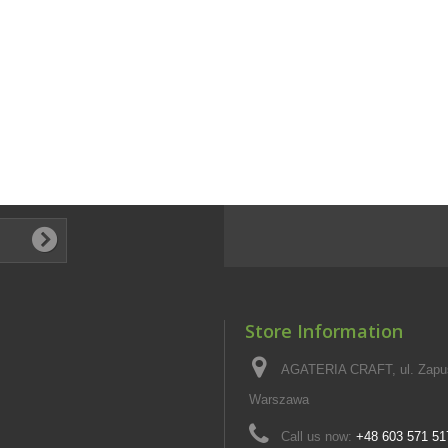
Store Information
AGATERIA CRAFT, ul. Zapus
Warszawa
Call us now:
+48 603 571 51