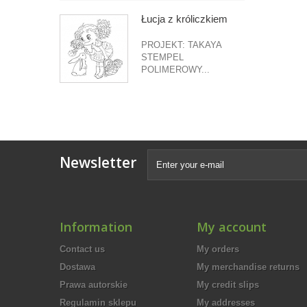
Łucja z króliczkiem
PROJEKT: TAKAYA
STEMPEL
POLIMEROWY...
Newsletter
Information
My account
Contact us
My orders
Dostawa
My merchandise returns
Prawa autorskie
My credit slips
Regulamin sklepu
My addresses