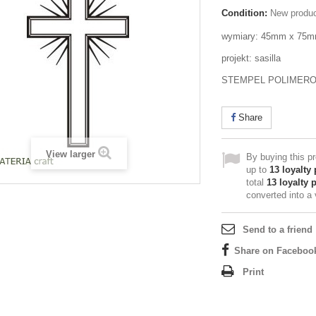
Condition:
New produ
wymiary: 45mm x 75
projekt: sasilla
STEMPEL POLIMER
Share
View larger
By buying this p
up to
13
loyalty 
total
13
loyalty 
converted into a
Send to a friend
Share on Faceboo
Print