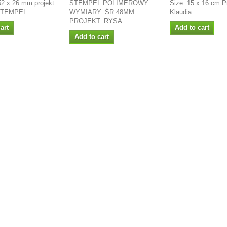
52 x 26 mm projekt:
STEMPEL POLIMEROWY
Size: 15 x 16 cm Pr
STEMPEL...
WYMIARY: ŚR 48MM
Klaudia
PROJEKT: RYSA
art
Add to cart
Add to cart