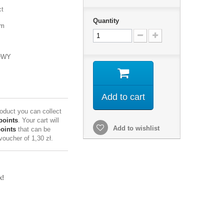
ct
Quantity
mm
OWY
Add to cart
roduct you can collect
points
. Your cart will
Add to wishlist
points
that can be
 voucher of
1,30 zł
.
k!