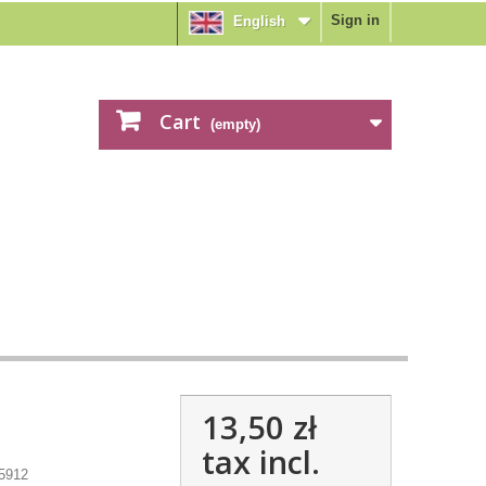
Sign in
English
Cart
(empty)
13,50 zł
tax incl.
5912