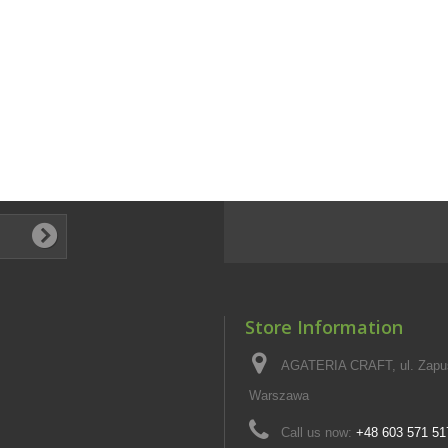
Store Information
AGATERIA CRAFT, ul. Zapus
Warszawa
Call us now:
+48 603 571 51