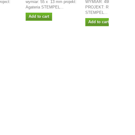
oject:
wymiar: 55 x 13 mm projekt:
WYMIAR: 49MM X 83MM
Agateria STEMPEL...
PROJEKT: RYSA
STEMPEL...
Add to cart
Add to cart