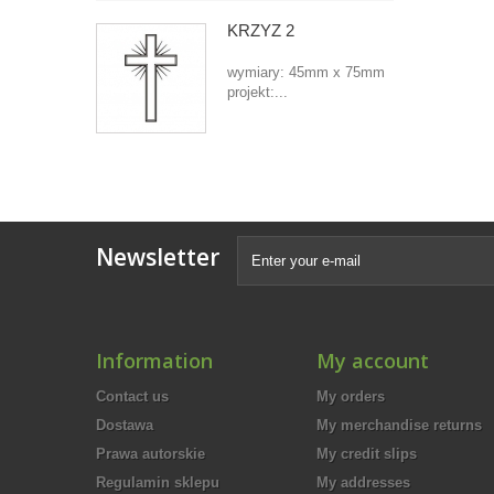
KRZYŻ 2
wymiary: 45mm x 75mm
projekt:...
Newsletter
Information
My account
Contact us
My orders
Dostawa
My merchandise returns
Prawa autorskie
My credit slips
Regulamin sklepu
My addresses