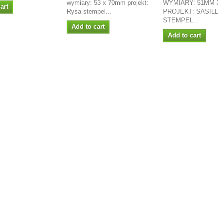
wymiary: 53 x 70mm projekt:
WYMIARY: 51MM 
art
Rysa stempel...
PROJEKT: SASIL
STEMPEL...
Add to cart
Add to cart