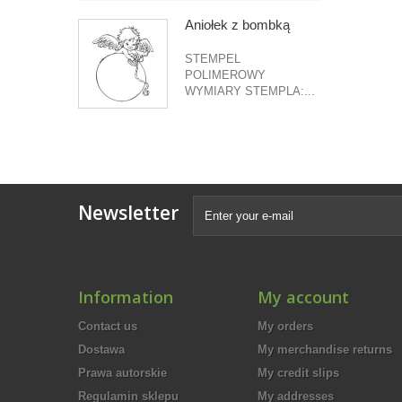
Aniołek z bombką
STEMPEL
POLIMEROWY
WYMIARY STEMPLA:...
Newsletter
Information
My account
Contact us
My orders
Dostawa
My merchandise returns
Prawa autorskie
My credit slips
Regulamin sklepu
My addresses