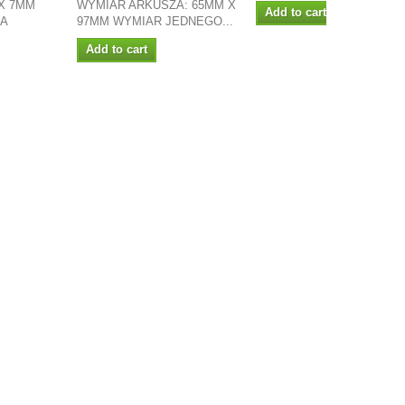
X 7MM
WYMIAR ARKUSZA: 65MM X
Add to cart
LA
97MM WYMIAR JEDNEGO...
Add to cart