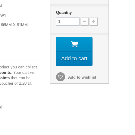
ct
Quantity
OWY
 66MM X 81MM
Add to cart
roduct you can collect
points
. Your cart will
Add to wishlist
points
that can be
 voucher of
2,20 zł
.
k!