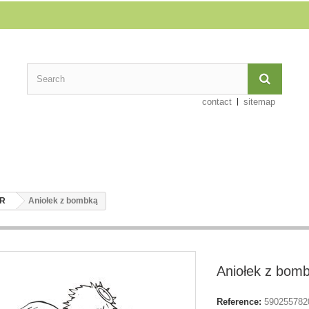
contact
sitemap
ER
Aniołek z bombką
Aniołek z bom
Reference:
590255782