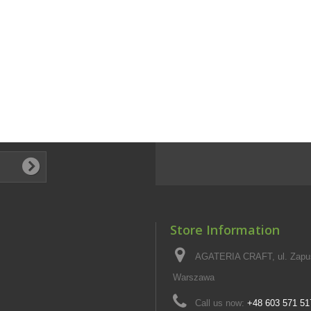
Store Information
AGATERIA CRAFT, ul. Zapus
Warszawa
Call us now:
+48 603 571 51