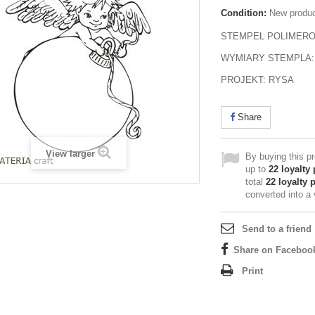
Condition:
New produ
STEMPEL POLIMER
WYMIARY STEMPLA:
PROJEKT: RYSA
Share
View larger
By buying this p
up to
22
loyalty 
total
22
loyalty 
converted into a
Send to a friend
Share on Faceboo
Print