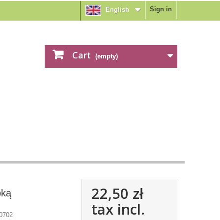
Sign in
English
Cart
(empty)
22,50 zł
bką
tax incl.
0702