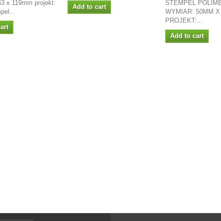
63 x 119mm projekt:
STEMPEL POLIM
Add to cart
pel...
WYMIAR: 50MM X
PROJEKT:...
art
Add to cart