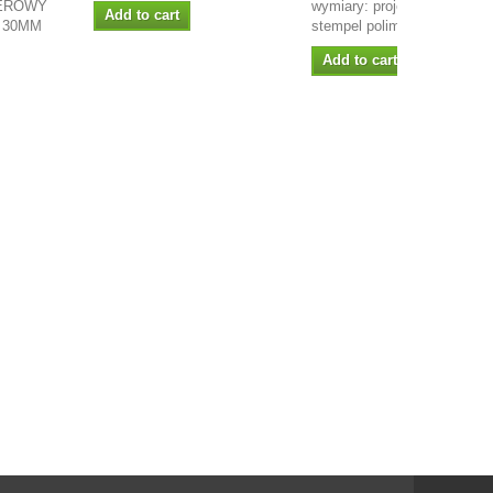
EROWY
wymiary: projekt: Rysa
Add to cart
 30MM
stempel polimerowy
Add to cart