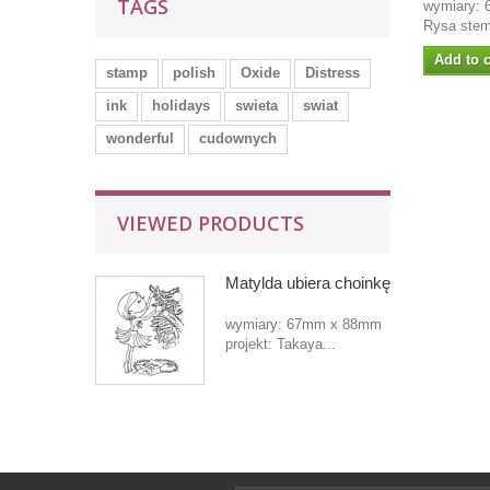
TAGS
wymiary: 
Rysa stem
Add to c
stamp
polish
Oxide
Distress
ink
holidays
swieta
swiat
wonderful
cudownych
VIEWED PRODUCTS
Matylda ubiera choinkę
wymiary: 67mm x 88mm
projekt: Takaya...