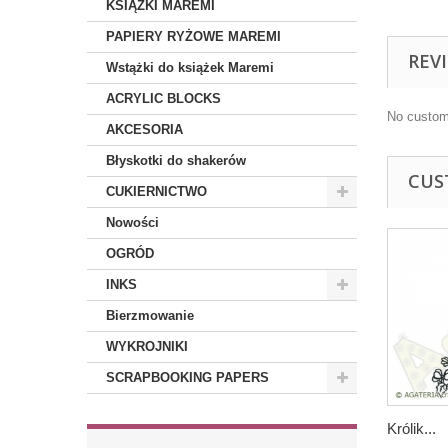
KSIĄŻKI MAREMI
PAPIERY RYŻOWE MAREMI
REV
Wstążki do książek Maremi
ACRYLIC BLOCKS
No custom
AKCESORIA
Błyskotki do shakerów
CUS
CUKIERNICTWO
Nowości
OGRÓD
INKS
Bierzmowanie
WYKROJNIKI
SCRAPBOOKING PAPERS
Królik...