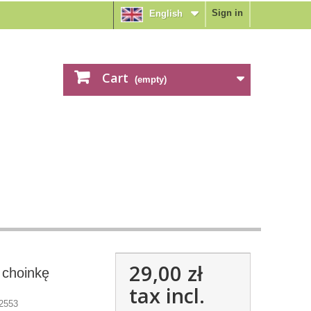
Sign in
English
Cart
(empty)
29,00 zł
 choinkę
tax incl.
2553