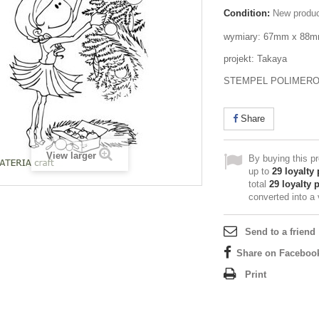
Condition:
New produ
wymiary: 67mm x 88
projekt: Takaya
STEMPEL POLIMER
Share
View larger
By buying this p
up to
29
loyalty 
total
29
loyalty 
converted into a
Send to a friend
Share on Faceboo
Print