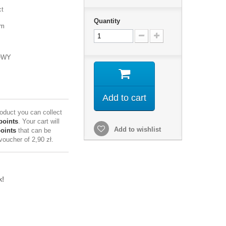
ct
Quantity
mm
OWY
Add to cart
roduct you can collect
points
. Your cart will
Add to wishlist
points
that can be
 voucher of
2,90 zł
.
k!