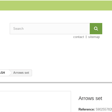
contact
sitemap
ASH
Arrows set
Arrows set
Reference:
590255782