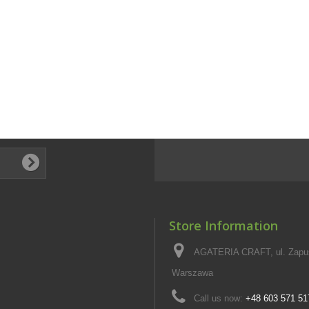
Store Information
AGATERIA CRAFT, ul. Zapus
Warszawa
Call us now:
+48 603 571 51