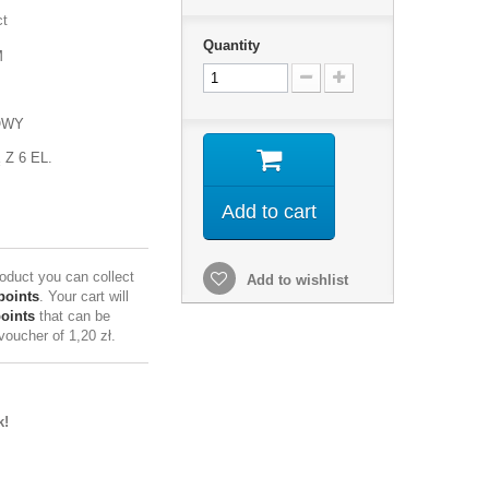
ct
Quantity
M
OWY
Z 6 EL.
Add to cart
roduct you can collect
Add to wishlist
points
. Your cart will
points
that can be
 voucher of
1,20 zł
.
k!