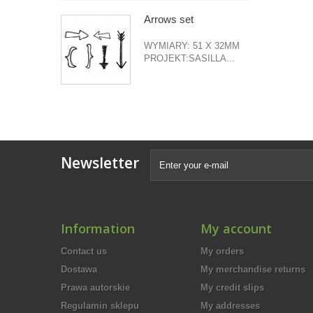
Arrows set
WYMIARY: 51 X 32MM
PROJEKT:SASILLA...
Newsletter
Information
My account
Contact us
My orders
Dostawa
My merchandise returns
Prawa autorskie
My credit slips
Regulamin sklepu
My addresses