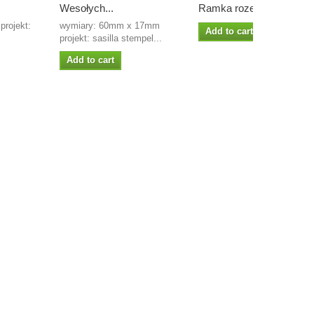
Wesołych...
Ramka rozetka 4
projekt:
wymiary: 60mm x 17mm
Add to cart
projekt: sasilla stempel...
Add to cart