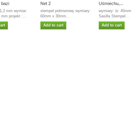
 bazi
Net 2
Uśmiechu,...
1,2 mm wymiar:
stempel polimerowy wymiary:
wymiary: śr. 45mm 
mm projekt :...
60mm x 30mm...
Sasilla Stempel...
art
Add to cart
Add to cart