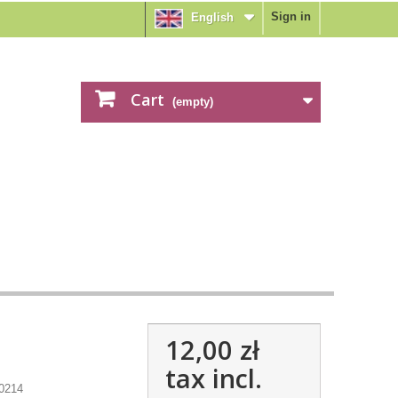
Sign in
English
Cart
(empty)
12,00 zł
tax incl.
0214