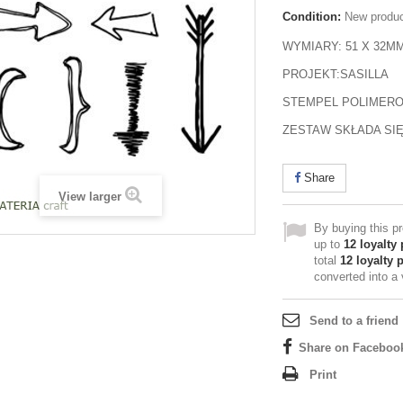
Condition:
New produ
WYMIARY: 51 X 32M
PROJEKT:SASILLA
STEMPEL POLIMER
ZESTAW SKŁADA SIĘ 
Share
View larger
By buying this p
up to
12
loyalty 
total
12
loyalty 
converted into a
Send to a friend
Share on Faceboo
Print