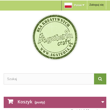
Zaloguj się
Polski
Koszyk
(pusty)