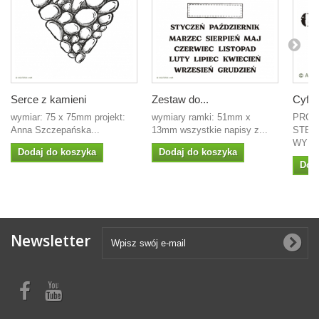
Serce z kamieni
Zestaw do...
Cyfry
wymiar: 75 x 75mm projekt:
wymiary ramki: 51mm x
PROJ
Anna Szczepańska...
13mm wszystkie napisy z...
STEM
WYMIA
Dodaj do koszyka
Dodaj do koszyka
Dod
Newsletter