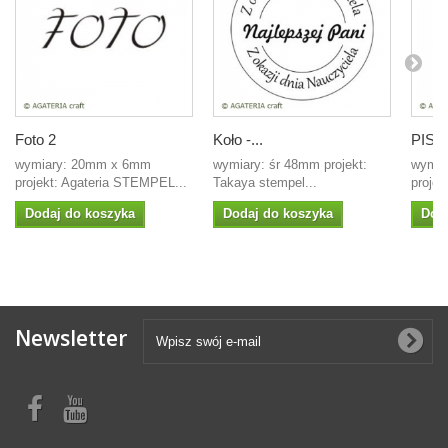
Foto 2
Koło -...
PISAN
wymiary: 20mm x 6mm
wymiary: śr 48mm projekt:
wymia
projekt: Agateria STEMPEL...
Takaya stempel...
projek
Dodaj do koszyka
Dodaj do koszyka
Dod
Newsletter