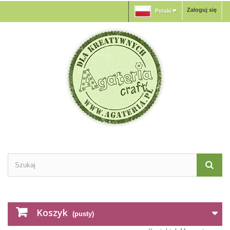
Zaloguj się
Polski
Koszyk
(pusty)