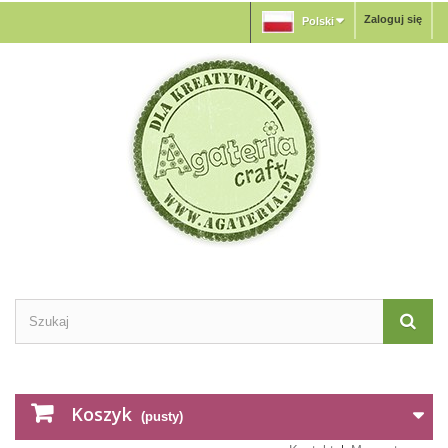
Zaloguj się
Polski
Koszyk
(pusty)