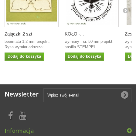
Zajączki 2 szt
KOŁO -...
Zesta
beermata 1,2 mm projekt:
wymiary : śr. 50mm projekt:
wymia
Rysa wymiar arkusza:...
sasilla STEMPEL...
wysoko
Dodaj do koszyka
Dodaj do koszyka
Dod
Newsletter
Informacja