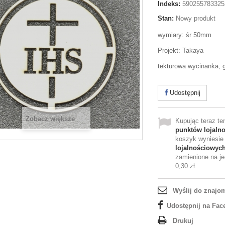
Indeks:
590255783325
Stan:
Nowy produkt
wymiary: śr 50mm
Projekt: Takaya
tekturowa wycinanka,
Udostępnij
Zobacz większe
Kupując teraz t
punktów lojaln
koszyk wyniesi
lojalnościowyc
zamienione na je
0,30 zł
.
Wyślij do znajo
Udostępnij na Fac
Drukuj