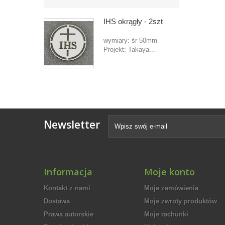
IHS okrągły - 2szt
wymiary: śr 50mm
Projekt: Takaya...
Newsletter
Informacja
Moje konto
Kontakt z nami
Moje zamówienia
Dostawa
Moje zwroty produktów
Prawa autorskie
Moje rachunki