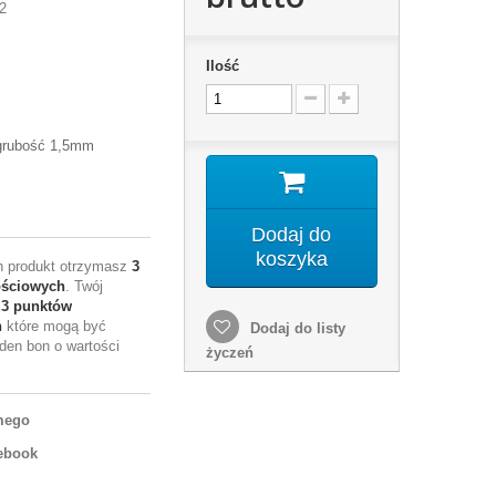
2
Ilość
 grubość 1,5mm
Dodaj do
koszyka
en produkt otrzymasz
3
ościowych
. Twój
e
3
punktów
h
które mogą być
Dodaj do listy
den bon o wartości
życzeń
mego
ebook