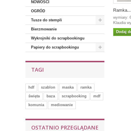
NOWOŚCI
Ramka...
OGRÓD
wymiary: 
Tusze do stempli
Klaudia wy
Bierzmowanie
Dodaj d
Wykrojniki do scrapbookingu
Papiery do scrapbookingu
TAGI
hdf
szablon
maska
ramka
święta
baza
scrapbooking
mdf
komunia
mediowanie
OSTATNIO PRZEGLĄDANE