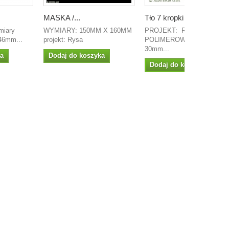
MASKA /...
Tło 7 kropki
miary
WYMIARY: 150MM X 160MM
PROJEKT: RYSA STEMPE
46mm...
projekt: Rysa
POLIMEROWY wymiary:
30mm...
ka
Dodaj do koszyka
Dodaj do koszyka