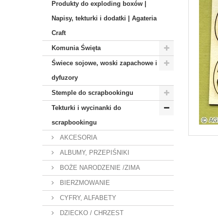
Produkty do exploding boxów |
Napisy, tekturki i dodatki | Agateria
Craft
Komunia Święta
Świece sojowe, woski zapachowe i
dyfuzory
Stemple do scrapbookingu
Tekturki i wycinanki do
scrapbookingu
AKCESORIA
ALBUMY, PRZEPIŚNIKI
BOŻE NARODZENIE /ZIMA
BIERZMOWANIE
CYFRY, ALFABETY
DZIECKO / CHRZEST