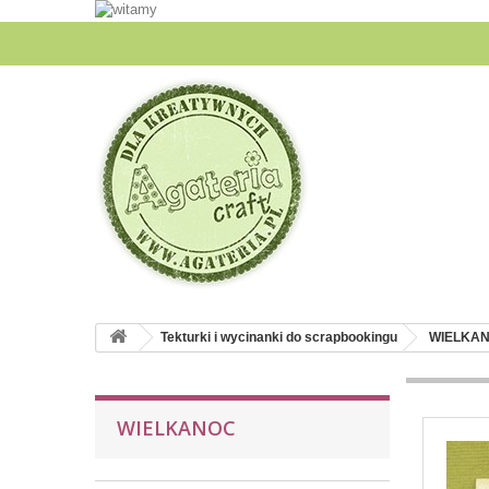
Tekturki i wycinanki do scrapbookingu
WIELKA
WIELKANOC