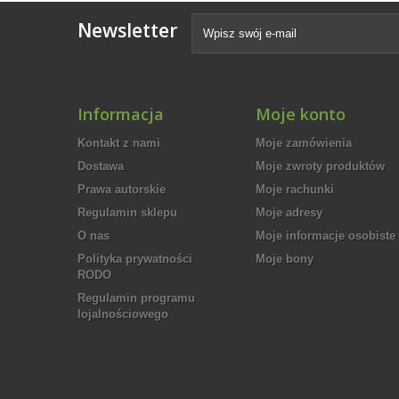
Newsletter
Informacja
Moje konto
Kontakt z nami
Moje zamówienia
Dostawa
Moje zwroty produktów
Prawa autorskie
Moje rachunki
Regulamin sklepu
Moje adresy
O nas
Moje informacje osobiste
Polityka prywatności
Moje bony
RODO
Regulamin programu
lojalnościowego