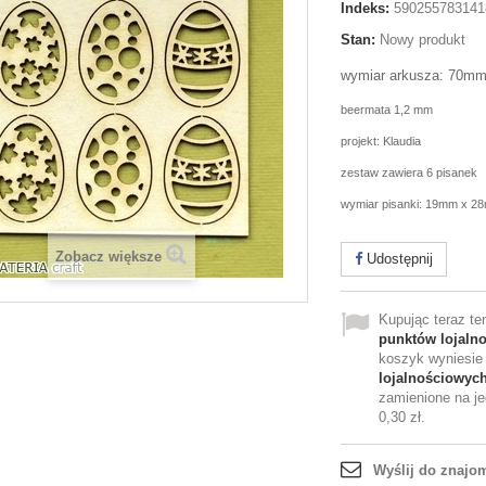
Indeks:
590255783141
Stan:
Nowy produkt
wymiar arkusza: 70m
beermata 1,2 mm
projekt: Klaudia
zestaw zawiera 6 pisanek
wymiar pisanki: 19mm x 2
Zobacz większe
Udostępnij
Kupując teraz t
punktów lojaln
koszyk wyniesi
lojalnościowyc
zamienione na je
0,30 zł
.
Wyślij do znajo