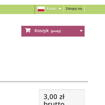
Zaloguj się
Polski
Koszyk
(pusty)
3,00 zł
brutto