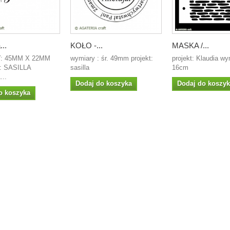
..
KOŁO -...
MASKA /...
: 45MM X 22MM
wymiary : śr. 49mm projekt:
projekt: Klaudia wy
 SASILLA
sasilla
16cm
..
Dodaj do koszyka
Dodaj do koszy
o koszyka