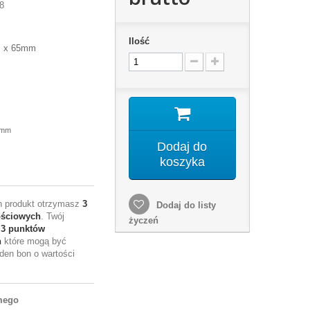
8
Ilość
m x 65mm
8mm
Dodaj do
koszyka
en produkt otrzymasz
3
Dodaj do listy
ościowych
. Twój
życzeń
e
3
punktów
h
które mogą być
den bon o wartości
mego