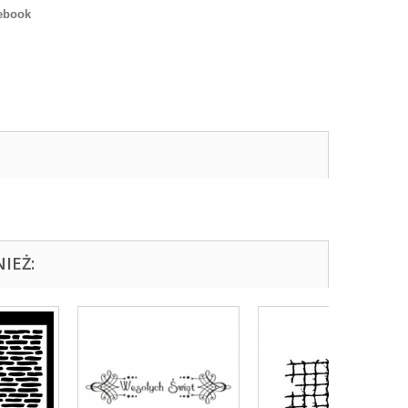
ebook
IEŻ: