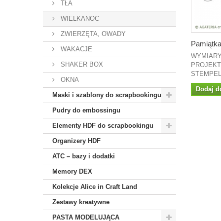
TŁA
WIELKANOC
ZWIERZĘTA, OWADY
Pamiątka.
WAKACJE
WYMIARY
SHAKER BOX
PROJEKT:
STEMPEL.
OKNA
Dodaj d
Maski i szablony do scrapbookingu
Pudry do embossingu
Elementy HDF do scrapbookingu
Organizery HDF
ATC – bazy i dodatki
Memory DEX
Kolekcje Alice in Craft Land
Zestawy kreatywne
PASTA MODELUJĄCA