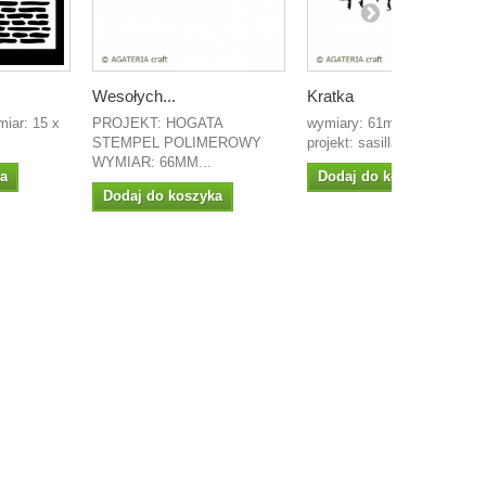
Wesołych...
Kratka
miar: 15 x
PROJEKT: HOGATA
wymiary: 61mm x 34mm
STEMPEL POLIMEROWY
projekt: sasilla STEMPEL...
WYMIAR: 66MM...
ka
Dodaj do koszyka
Dodaj do koszyka