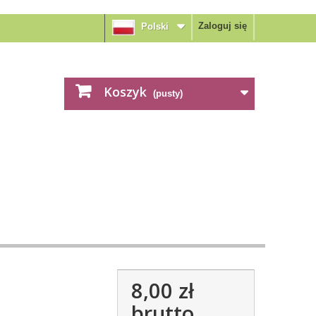
Zaloguj się
Polski
Koszyk
(pusty)
8,00 zł
brutto