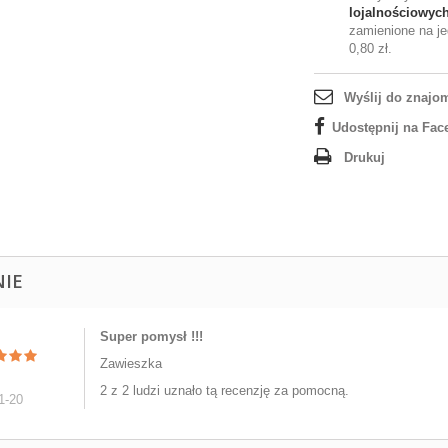
lojalnościowyc
zamienione na je
0,80 zł
.
Wyślij do znajo
Udostępnij na Fac
Drukuj
NIE
Super pomysł !!!
Zawieszka
2 z 2 ludzi uznało tą recenzję za pomocną.
1-20