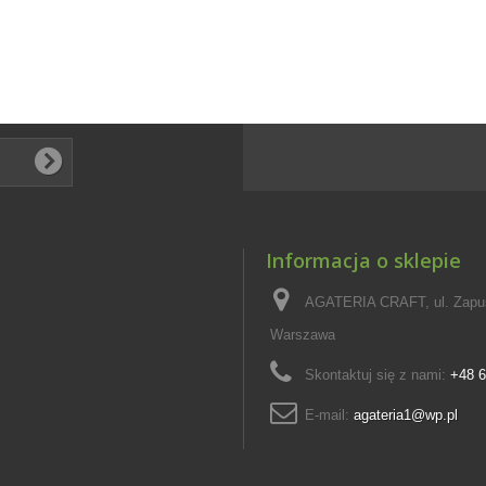
Informacja o sklepie
AGATERIA CRAFT, ul. Zapus
Warszawa
Skontaktuj się z nami:
+48 6
E-mail:
agateria1@wp.pl