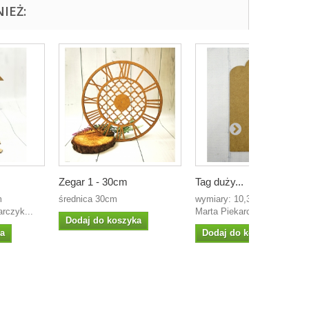
IEŻ:
Zegar 1 - 30cm
Tag duży...
m
średnica 30cm
wymiary: 10,3x18,5cm proje
arczyk...
Marta Piekarczyk...
Dodaj do koszyka
ka
Dodaj do koszyka