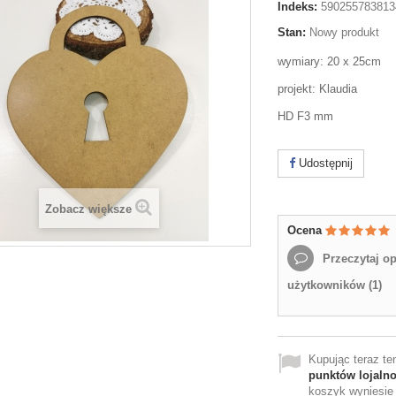
Indeks:
590255783813
Stan:
Nowy produkt
wymiary: 20 x 25cm
projekt: Klaudia
HD F3 mm
Udostępnij
Zobacz większe
Ocena
Przeczytaj op
użytkowników (
1
)
Kupując teraz t
punktów lojaln
koszyk wyniesi