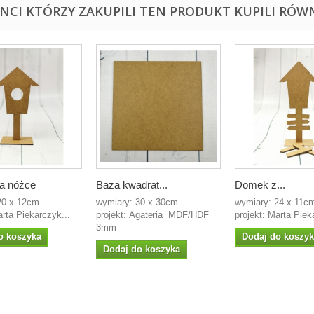
ENCI KTÓRZY ZAKUPILI TEN PRODUKT KUPILI RÓWN
a nóżce
Baza kwadrat...
Domek z...
20 x 12cm
wymiary: 30 x 30cm
wymiary: 24 x 11c
arta Piekarczyk...
projekt: Agateria MDF/HDF
projekt: Marta Piek
3mm
o koszyka
Dodaj do koszy
Dodaj do koszyka