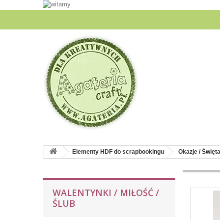
Elementy HDF do scrapbookingu
Okazje / Święt
WALENTYNKI / MIŁOŚĆ /
ŚLUB