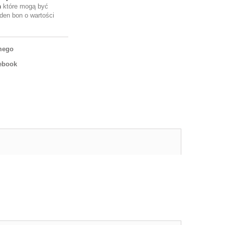
h
które mogą być
den bon o wartości
mego
ebook