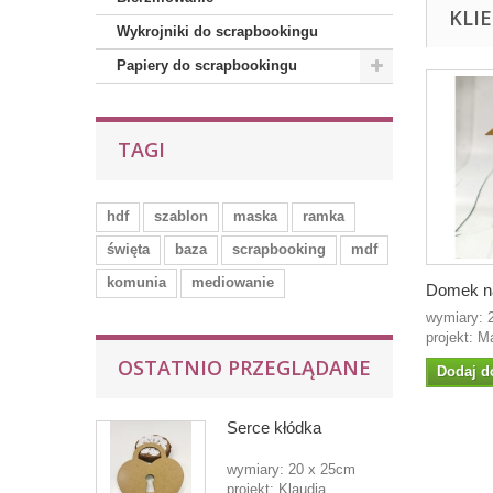
KLI
Wykrojniki do scrapbookingu
Papiery do scrapbookingu
TAGI
hdf
szablon
maska
ramka
święta
baza
scrapbooking
mdf
komunia
mediowanie
Domek n
wymiary: 
projekt: M
OSTATNIO PRZEGLĄDANE
Dodaj d
Serce kłódka
wymiary: 20 x 25cm
projekt: Klaudia...