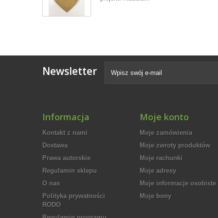
Newsletter
Informacja
Moje konto
Kontakt z nami
Moje zamówienia
Dostawa
Moje zwroty produktów
Prawa autorskie
Moje rachunki
Regulamin sklepu
Moje adresy
O nas
Moje informacje osobiste
Polityka prywatności
Moje bony
RODO
Regulamin programu