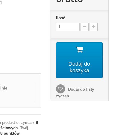
4
Ilość
Dodaj do
koszyka
inie
Dodaj do listy
życzeń
en produkt otrzymasz
8
ościowych
. Twój
e
8
punktów