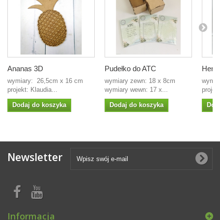
Ananas 3D
Pudełko do ATC
Herba
wymiary: 26,5cm x 16 cm
wymiary zewn: 18 x 8cm
wymia
projekt: Klaudia...
wymiary wewn: 17 x...
projek
Dodaj do koszyka
Dodaj do koszyka
Dod
Newsletter
Informacja