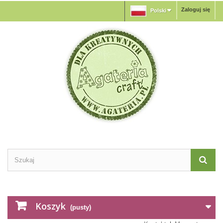
Zaloguj się
Polski
Koszyk
(pusty)