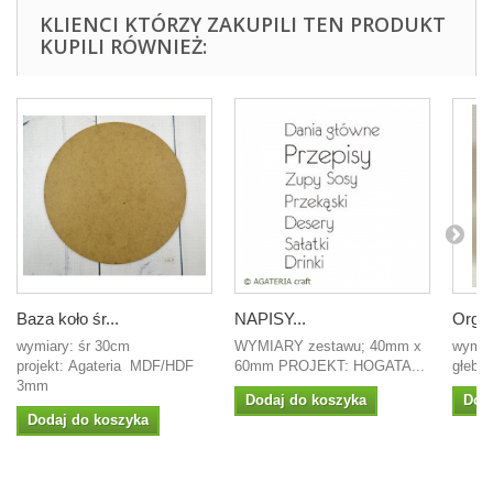
KLIENCI KTÓRZY ZAKUPILI TEN PRODUKT
KUPILI RÓWNIEŻ:
Baza koło śr...
NAPISY...
Organ
wymiary: śr 30cm
WYMIARY zestawu; 40mm x
wymia
projekt: Agateria MDF/HDF
60mm PROJEKT: HOGATA...
głebok
3mm
Dodaj do koszyka
Dod
Dodaj do koszyka