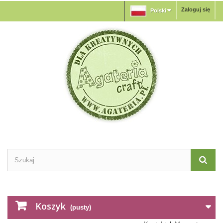
Zaloguj się
Polski
Koszyk
(pusty)