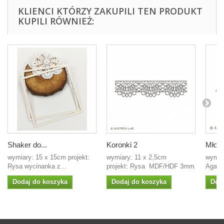
KLIENCI KTÓRZY ZAKUPILI TEN PRODUKT
KUPILI RÓWNIEŻ:
Shaker do...
Koronki 2
Młode
wymiary: 15 x 15cm projekt:
wymiary: 11 x 2,5cm
wymiar
Rysa wycinanka z...
projekt: Rysa MDF/HDF 3mm
Agate
Dodaj do koszyka
Dodaj do koszyka
Dod