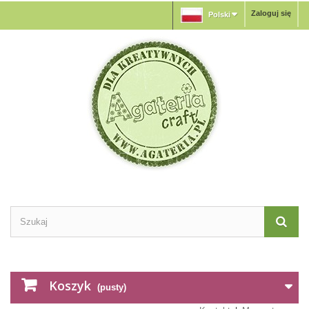
Zaloguj się
Polski
Koszyk
(pusty)